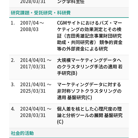
2028/03/31
ング学科主任
研究課題・受託研究・科研費
1.
2007/04 ～
CGMサイトにおけるバズ・マー
2008/03
ケティングの効果測定とその検
証（吉田秀雄記念事業財団研究
助成・共同研究者） 競争的資金
等の外部資金による研究
2.
2014/04/01 ～
大規模マーケティングデータへ
2017/03/31
のクラスタリング手法の適用 若
手研究(B)
3.
2021/04/01 ～
マーケティングデータに対する
2025/03/31
非対称ソフトクラスタリングの
適用 基盤研究(C)
4.
2024/04/01 ～
個人差を核とした心理尺度の理
2028/03/31
論と分析ツールの展開 基盤研究
(C)
社会的活動