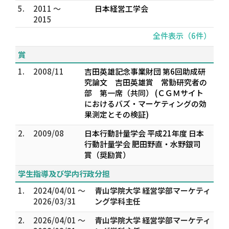
5.
2011 ～
日本経営工学会
2015
全件表示（6件）
賞
1.
2008/11
吉田英雄記念事業財団 第6回助成研
究論文 吉田英雄賞 常勤研究者の
部 第一席（共同） (ＣＧＭサイト
におけるバズ・マーケティングの効
果測定とその検証)
2.
2009/08
日本行動計量学会 平成21年度 日本
行動計量学会 肥田野直・水野銀司
賞（奨励賞）
学生指導及び学内行政分担
1.
2024/04/01 ～
青山学院大学 経営学部マーケティ
2026/03/31
ング学科主任
2.
2026/04/01 ～
青山学院大学 経営学部マーケティ