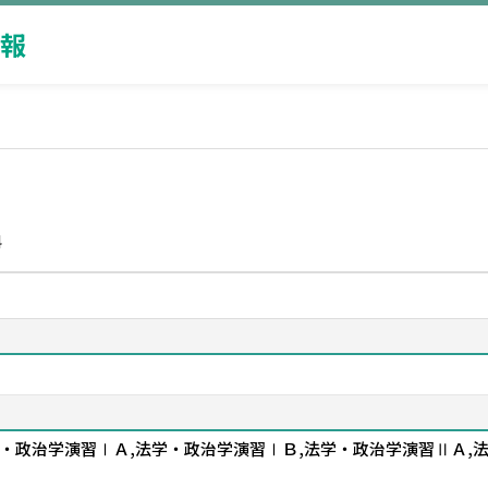
報
科
法学・政治学演習ⅠＡ,法学・政治学演習ⅠＢ,法学・政治学演習ⅡＡ,