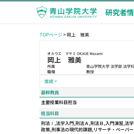
研究者情
TOPページ
> 岡上 雅美
オカウエ マサミ
OKAUE Masami
岡上 雅美
所属
青山学院大学 法学部 法学
職種
教授
業績
基幹教員
主要授業科目担当
担当科目
刑法Ⅰ,法学入門,刑法Ａ,刑法Ｂ,入門演習,
政策,刑事法の現代的課題,リサーチ・ペーパー