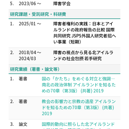
5.
2023/06 ～
障害学会
研究課題・受託研究・科研費
1.
2025/01 ～
障害者権利の実践：日本とアイ
ルランドの政府報告の比較 国際
共同研究 JSPS外国人研究者招へ
い事業（短期）
2.
2018/04 ～
障害の視点から見る北アイルラ
2024/03
ンドの社会包摂 若手研究
研究業績（著書・論文等）
1.
著書
国の「かたち」をめぐる対立と強調―
南北の政治体制 アイルランドを知るた
めの70章（第3版） (共著) 2019
2.
著書
教会の影響力と宗教の遺産 アイルラン
ドを知るための70章（第3版） (共著)
2019
3.
論文
国際的動向に照らした北アイルランド