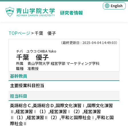
English
研究者情報
TOPページ
> 千葉 優子
（最終更新日 : 2025-04-04 14:49:03）
チバ ユウコ
CHIBA Yuko
千葉 優子
所属
青山学院大学 経営学部 マーケティング学科
職種
准教授
基幹教員
主要授業科目担当
担当科目
英語総合Ｃ,英語総合Ｄ,国際文化演習Ⅰ,国際文化演習
Ⅱ,経営演習Ⅰ（1）,経営演習Ⅰ（2）,経営演習
Ⅱ（1）,経営演習Ⅱ（2）,平和と国際社会Ⅰ,平和と国
際社会Ⅱ