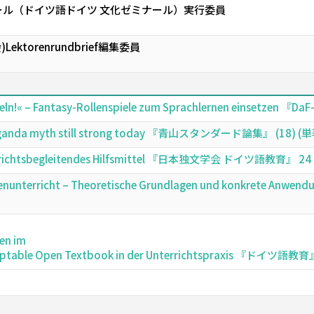
ル（ドイツ語ドイツ 文化ゼミナール）実行委員
ektorenrundbrief編集委員
rfeln!« – Fantasy-Rollenspiele zum Sprachlernen einsetzen 『D
ropaganda myth still strong today 『青山スタンダード論集』 (18) (単
errichtsbegleitendes Hilfsmittel 『日本独文学会 ドイツ語教育』 24 
chenunterricht – Theoretische Grundlagen und konkrete 
en im
Adaptable Open Textbook in der Unterrichtspraxis 『ドイツ語教育