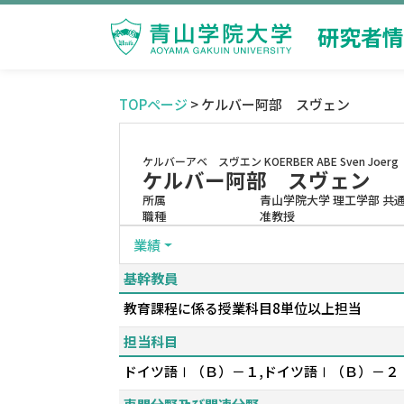
研究者情
TOPページ
> ケルバー阿部 スヴェン
ケルバーアベ スヴエン
KOERBER ABE Sven Joerg
ケルバー阿部 スヴェン
所属
青山学院大学 理工学部 共
職種
准教授
業績
基幹教員
教育課程に係る授業科目8単位以上担当
担当科目
ドイツ語Ⅰ（Ｂ）－１,ドイツ語Ⅰ（Ｂ）－２