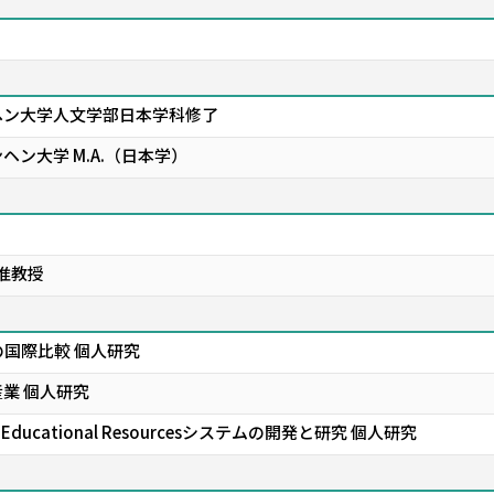
ヘン大学人文学部日本学科修了
ン大学 M.A.（日本学）
准教授
国際比較 個人研究
業 個人研究
ducational Resourcesシステムの開発と研究 個人研究