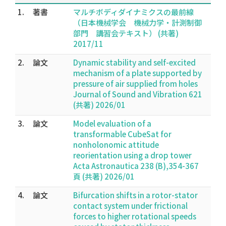
1.
著書
マルチボディダイナミクスの最前線
（日本機械学会 機械力学・計測制御
部門 講習会テキスト） (共著)
2017/11
2.
論文
Dynamic stability and self-excited
mechanism of a plate supported by
pressure of air supplied from holes
Journal of Sound and Vibration 621
(共著) 2026/01
3.
論文
Model evaluation of a
transformable CubeSat for
nonholonomic attitude
reorientation using a drop tower
Acta Astronautica 238 (B),354-367
頁 (共著) 2026/01
4.
論文
Bifurcation shifts in a rotor-stator
contact system under frictional
forces to higher rotational speeds