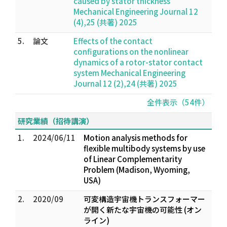
caused by stator thickness
Mechanical Engineering Journal 12
(4),25 (共著) 2025
5.
論文
Effects of the contact
configurations on the nonlinear
dynamics of a rotor-stator contact
system Mechanical Engineering
Journal 12 (2),24 (共著) 2025
全件表示（54件）
研究業績（招待講演）
1.
2024/06/11
Motion analysis methods for
flexible multibody systems by use
of Linear Complementarity
Problem (Madison, Wyoming,
USA)
2.
2020/09
可変構造宇宙機トランスフォーマー
が開く新たな宇宙機の可能性 (オン
ライン)