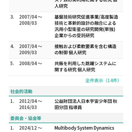
人研究
3.
2007/04 ～
基盤技術研究促進事業/高度製造
2008/03
技術と革新的設計の融合による
汎用小型衛星の研究開発(単独)
企業からの受託研究
4.
2007/04 ～
接触および柔軟要素を含む構造
2009/03
の制御 個人研究
5.
2008/04 ～
共振を利用した跳躍システムに
関する研究 個人研究
全件表示（14件）
社会的活動
1.
2012/04 ～
公益財団法人日本宇宙少年団 秋
2016/03
田分団 指導員
委員会・協会等
1.
2024/12 ～
Multibody System Dynamics