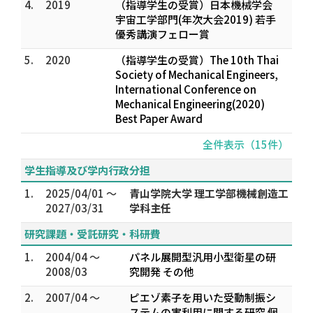
4.
2019
（指導学生の受賞）日本機械学会
宇宙工学部門(年次大会2019) 若手
優秀講演フェロー賞
5.
2020
（指導学生の受賞）The 10th Thai
Society of Mechanical Engineers,
International Conference on
Mechanical Engineering(2020)
Best Paper Award
全件表示（15件）
学生指導及び学内行政分担
1.
2025/04/01 ～
青山学院大学 理工学部機械創造工
2027/03/31
学科主任
研究課題・受託研究・科研費
1.
2004/04 ～
パネル展開型汎用小型衛星の研
2008/03
究開発 その他
2.
2007/04 ～
ピエゾ素子を用いた受動制振シ
ステムの実利用に関する研究 個