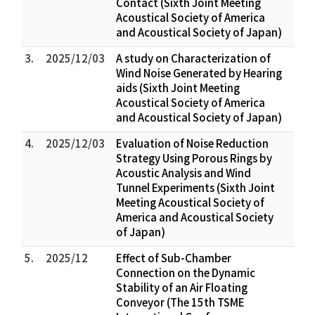
Contact (Sixth Joint Meeting
Acoustical Society of America
and Acoustical Society of Japan)
3.
2025/12/03
A study on Characterization of
Wind Noise Generated by Hearing
aids (Sixth Joint Meeting
Acoustical Society of America
and Acoustical Society of Japan)
4.
2025/12/03
Evaluation of Noise Reduction
Strategy Using Porous Rings by
Acoustic Analysis and Wind
Tunnel Experiments (Sixth Joint
Meeting Acoustical Society of
America and Acoustical Society
of Japan)
5.
2025/12
Effect of Sub-Chamber
Connection on the Dynamic
Stability of an Air Floating
Conveyor (The 15th TSME