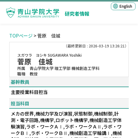
English
研究者情報
TOPページ
> 菅原 佳城
（最終更新日 : 2026-03-19 13:26:21）
スガワラ ヨシキ
SUGAWARA Yoshiki
菅原 佳城
所属
青山学院大学 理工学部 機械創造工学科
職種
教授
基幹教員
主要授業科目担当
担当科目
メカの世界,機械力学及び演習,状態制御,機械制御,計
測・電子回路,機構学,ロボット機構学,機械創造工学体
験演習,ラボ・ワークＡⅠ,ラボ・ワークＡⅡ,ラボ・ワ
ークＢⅠ,ラボ・ワークＢⅡ,機械創造工学輪講Ⅰ,機械