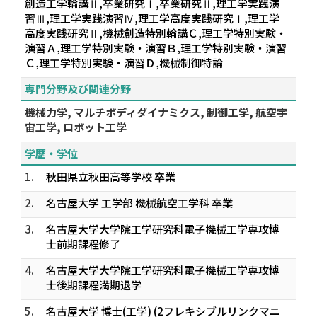
創造工学輪講Ⅱ,卒業研究Ⅰ,卒業研究Ⅱ,理工学実践演
習Ⅲ,理工学実践演習Ⅳ,理工学高度実践研究Ⅰ,理工学
高度実践研究Ⅱ,機械創造特別輪講Ｃ,理工学特別実験・
演習Ａ,理工学特別実験・演習Ｂ,理工学特別実験・演習
Ｃ,理工学特別実験・演習Ｄ,機械制御特論
専門分野及び関連分野
機械力学, マルチボディダイナミクス, 制御工学, 航空宇
宙工学, ロボット工学
学歴・学位
1.
秋田県立秋田高等学校 卒業
2.
名古屋大学 工学部 機械航空工学科 卒業
3.
名古屋大学大学院工学研究科電子機械工学専攻博
士前期課程修了
4.
名古屋大学大学院工学研究科電子機械工学専攻博
士後期課程満期退学
5.
名古屋大学 博士(工学) (2フレキシブルリンクマニ