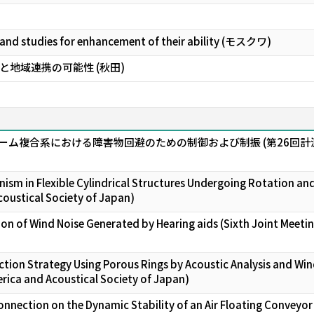
s and studies for enhancement of their ability (モスクワ)
地域連携の可能性 (秋田)
ーム複合系における障害物回避のための制御および制振 (第26回計
sm in Flexible Cylindrical Structures Undergoing Rotation and
coustical Society of Japan)
on of Wind Noise Generated by Hearing aids (Sixth Joint Meeti
ction Strategy Using Porous Rings by Acoustic Analysis and Win
erica and Acoustical Society of Japan)
nnection on the Dynamic Stability of an Air Floating Conveyor