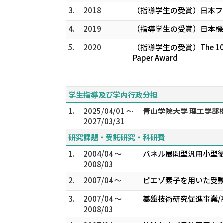
3.
2018
（指導学生の受賞）日本フル
4.
2019
（指導学生の受賞）日本機械
5.
2020
（指導学生の受賞）The 10th Thai
Paper Award
学生指導及び学内行政分担
1.
2025/04/01 ～
青山学院大学 理工学部
2027/03/31
研究課題・受託研究・科研費
1.
2004/04 ～
パネル展開型汎用小型衛
2008/03
2.
2007/04 ～
ピエゾ素子を用いた受動
3.
2007/04 ～
基盤技術研究促進事業/
2008/03