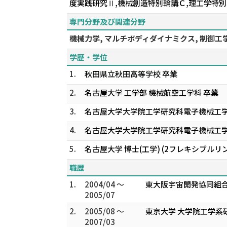
度実践研究Ⅱ,機械創造特別輪講Ｃ,理工学特
専門分野及び関連分野
機械力学, マルチボディダイナミクス, 制御工学
学歴・学位
1.
秋田県立秋田高等学校 卒業
2.
名古屋大学 工学部 機械航空工学科 卒業
3.
名古屋大学大学院工学研究科電子機械工
4.
名古屋大学大学院工学研究科電子機械工
5.
名古屋大学 博士(工学) (2フレキシブ
職歴
1.
2004/04 ～
東大阪宇宙開発協同組合
2005/07
2.
2005/08 ～
東京大学 大学院工学系
2007/03