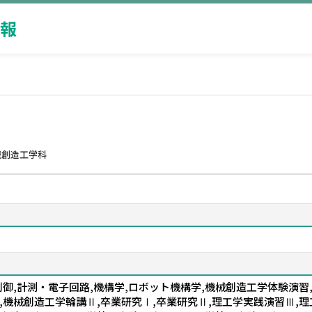
報
械創造工学科
制御,計測・電子回路,機構学,ロボット機構学,機械創造工学体験演習
,機械創造工学輪講Ⅱ,卒業研究Ⅰ,卒業研究Ⅱ,理工学実践演習Ⅲ,