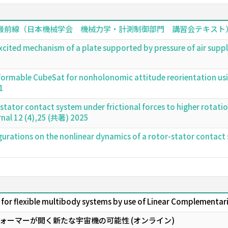
前線（日本機械学会 機械力学・計測制御部門 講習会テキスト） (共著
excited mechanism of a plate supported by pressure of air supp
sformable CubeSat for nonholonomic attitude reorientation us
1
r-stator contact system under frictional forces to higher rotat
rnal 12 (4),25 (共著) 2025
igurations on the nonlinear dynamics of a rotor-stator contact
for flexible multibody systems by use of Linear Complementa
ォーマーが開く新たな宇宙機の可能性 (オンライン)