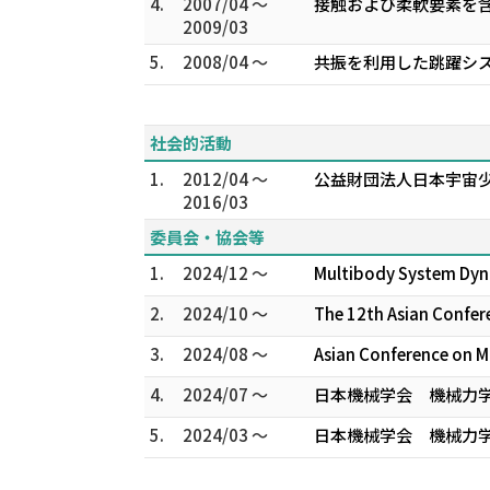
4.
2007/04 ～
接触および柔軟要素を含
2009/03
5.
2008/04 ～
共振を利用した跳躍シス
社会的活動
1.
2012/04 ～
公益財団法人日本宇宙少
2016/03
委員会・協会等
1.
2024/12 ～
Multibody System Dyn
2.
2024/10 ～
The 12th Asian Confe
3.
2024/08 ～
Asian Conference on M
4.
2024/07 ～
日本機械学会 機械力学・
5.
2024/03 ～
日本機械学会 機械力学