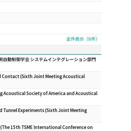
全件表示（6件）
測自動制御学会 システムインテグレーション部門
 Contact (Sixth Joint Meeting Acoustical
ng Acoustical Society of America and Acoustical
d Tunnel Experiments (Sixth Joint Meeting
 (The 15th TSME International Conference on