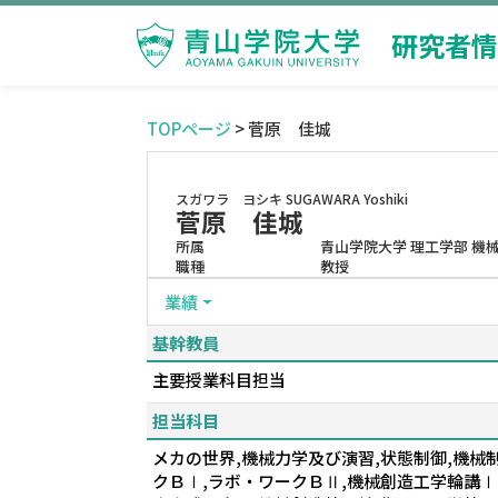
研究者情
TOPページ
> 菅原 佳城
スガワラ ヨシキ
SUGAWARA Yoshiki
菅原 佳城
所属
青山学院大学 理工学部 機
職種
教授
業績
基幹教員
主要授業科目担当
担当科目
メカの世界,機械力学及び演習,状態制御,機械
クＢⅠ,ラボ・ワークＢⅡ,機械創造工学輪講Ⅰ