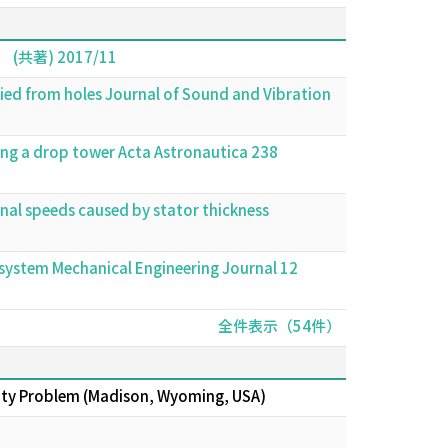
) 2017/11
lied from holes Journal of Sound and Vibration
ing a drop tower Acta Astronautica 238
ional speeds caused by stator thickness
 system Mechanical Engineering Journal 12
全件表示（54件）
rity Problem (Madison, Wyoming, USA)