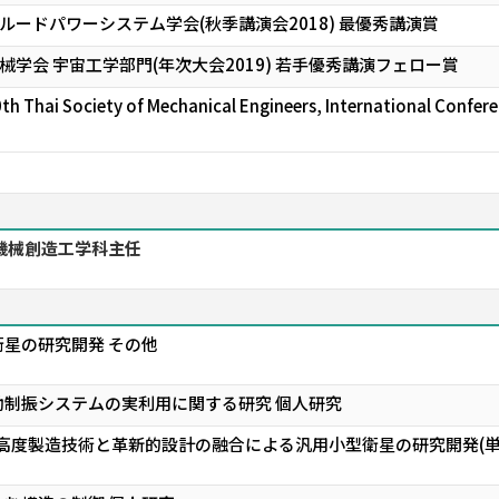
ードパワーシステム学会(秋季講演会2018) 最優秀講演賞
学会 宇宙工学部門(年次大会2019) 若手優秀講演フェロー賞
 Society of Mechanical Engineers, International Conferenc
機械創造工学科主任
星の研究開発 その他
制振システムの実利用に関する研究 個人研究
高度製造技術と革新的設計の融合による汎用小型衛星の研究開発(単