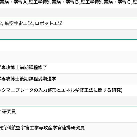
別実験・演習Ａ,理工学特別実験・演習Ｂ,理工学特別実験・演習Ｃ,
, 航空宇宙工学, ロボット工学
学専攻博士前期課程修了
学専攻博士後期課程満期退学
ルリンクマニプレータの入力整形とエネルギ修正法に関する研究)
 研究員
研究科航空宇宙工学専攻産学官連携研究員