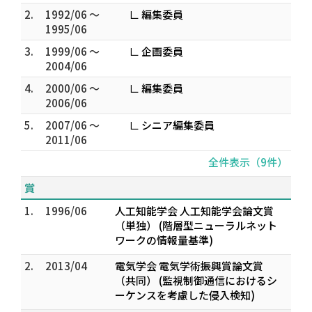
2.
1992/06 ～
∟ 編集委員
1995/06
3.
1999/06 ～
∟ 企画委員
2004/06
4.
2000/06 ～
∟ 編集委員
2006/06
5.
2007/06 ～
∟ シニア編集委員
2011/06
全件表示（9件）
賞
1.
1996/06
人工知能学会 人工知能学会論文賞
（単独） (階層型ニューラルネット
ワークの情報量基準)
2.
2013/04
電気学会 電気学術振興賞論文賞
（共同） (監視制御通信におけるシ
ーケンスを考慮した侵入検知)