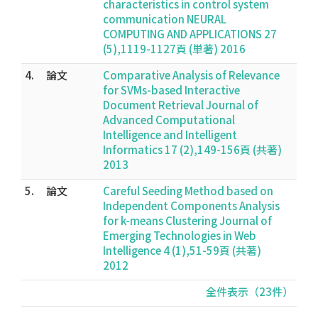
characteristics in control system
communication NEURAL
COMPUTING AND APPLICATIONS 27
(5),1119-1127頁 (単著) 2016
4.
論文
Comparative Analysis of Relevance
for SVMs-based Interactive
Document Retrieval Journal of
Advanced Computational
Intelligence and Intelligent
Informatics 17 (2),149-156頁 (共著)
2013
5.
論文
Careful Seeding Method based on
Independent Components Analysis
for k-means Clustering Journal of
Emerging Technologies in Web
Intelligence 4 (1),51-59頁 (共著)
2012
全件表示（23件）