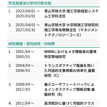
学生指導及び学内行政分担
1.
2023/04/01 ～
青山学院大学 理工学部経営システ
2025/03/01
ム工学科主任
2.
2025/04/01 ～
青山学院大学 大学院理工学研究科
2027/03/31
理工学専攻教務主任（マネジメン
トテクノロジーコース）
研究課題・受託研究・科研費
1.
2001/04 ～
WWWにおけるメタ情報源の獲得
2005/03
特定領域研究
2.
2004/04 ～
トランスダクティブ推論を用い
2006/03
た対話的文書検索の効率化 基盤
研究（C)
3.
2008/04 ～
最小ユーザフィードバックによ
2011/03
るインタラクティブ情報収集 基
盤研究（B)
4.
2011/04 ～
高次統計に基づく対話的クラス