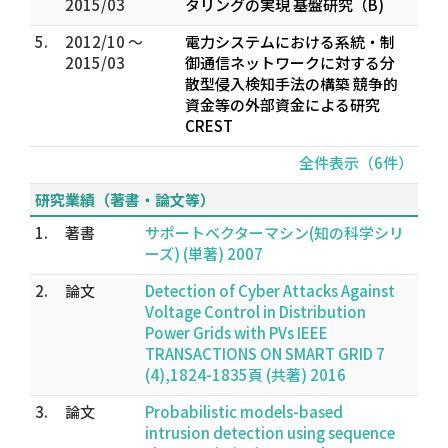
2015/03
タリングの実現 基盤研究（B)
5.
2012/10 ～
電力システムにおける系統・制
2015/03
御通信ネットワークに対する分
散型侵入検知手法の構築 競争的
資金等の外部資金による研究
CREST
全件表示（6件）
研究業績（著書・論文等）
1.
著書
サポートベクターマシン(知の科学シリ
ーズ) (単著) 2007
2.
論文
Detection of Cyber Attacks Against
Voltage Control in Distribution
Power Grids with PVs IEEE
TRANSACTIONS ON SMART GRID 7
(4),1824-1835頁 (共著) 2016
3.
論文
Probabilistic models-based
intrusion detection using sequence