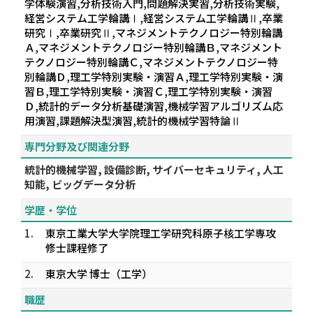
学体験演習,分析技術入門,問題解決実習,分析技術実験,
経営システム工学輪講Ⅰ,経営システム工学輪講Ⅱ,卒業
研究Ⅰ,卒業研究Ⅱ,マネジメントテクノロジー特別輪講
Ａ,マネジメントテクノロジー特別輪講Ｂ,マネジメント
テクノロジー特別輪講Ｃ,マネジメントテクノロジー特
別輪講Ｄ,理工学特別実験・演習Ａ,理工学特別実験・演
習Ｂ,理工学特別実験・演習Ｃ,理工学特別実験・演習
Ｄ,統計的データ分析基礎演習,機械学習アルゴリズム応
用演習,課題解決型演習,統計的機械学習特論Ⅱ
専門分野及び関連分野
統計的機械学習, 設備診断, サイバーセキュリティ, 人工
知能, ビッグデータ分析
学歴・学位
1.
東京工業大学大学院理工学研究科原子核工学専攻
修士課程修了
2.
東京大学 博士（工学）
職歴