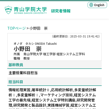
English
研究者情報
TOPページ
> 小野田 崇
（最終更新日 : 2025-03-31 19:41:42）
オノダ タカシ
ONODA Takashi
小野田 崇
所属
青山学院大学 理工学部 経営システム工学科
職種
教授
基幹教員
主要授業科目担当
担当科目
情報処理実習,確率統計Ⅱ,応用統計解析,多変量統計解
析Ⅰ,多変量解析Ⅰ,マーケティング技術,経営システム
工学の最先端,経営システム工学特別講座,研究開発管
理,研究開発と製品設計,実践機械学習,経営システム工