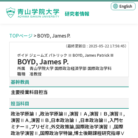
English
研究者情報
TOPページ
> BOYD, James P.
（最終更新日 : 2025-05-22 17:56:45）
ボイド ジェームズ パトリック Ⅲ
BOYD, James Patrick III
BOYD, James P.
所属
青山学院大学 国際政治経済学部 国際政治学科
職種
准教授
基幹教員
主要授業科目担当
担当科目
政治学原論Ⅰ,政治学原論Ⅱ,演習ⅠＡ,演習ⅠＢ,演習Ⅱ,
演習ⅡＡ,演習ⅡＢ,日本政治論Ⅰ,日本政治論Ⅱ,入門セ
ミナーⅡ,プリゼミ,外交政策論,国際政治学演習Ⅰ,国際
政治学演習Ⅱ,国際政治学特論,博士後期課程研究指導Ⅴ