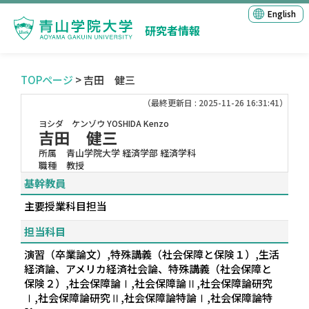
English
研究者情報
TOPページ
> 吉田 健三
（最終更新日 : 2025-11-26 16:31:41）
ヨシダ ケンゾウ
YOSHIDA Kenzo
吉田 健三
所属
青山学院大学 経済学部 経済学科
職種
教授
基幹教員
主要授業科目担当
担当科目
演習（卒業論文）,特殊講義（社会保障と保険１）,生活
経済論、アメリカ経済社会論、特殊講義（社会保障と
保険２）,社会保障論Ⅰ,社会保障論Ⅱ,社会保障論研究
Ⅰ,社会保障論研究Ⅱ,社会保障論特論Ⅰ,社会保障論特