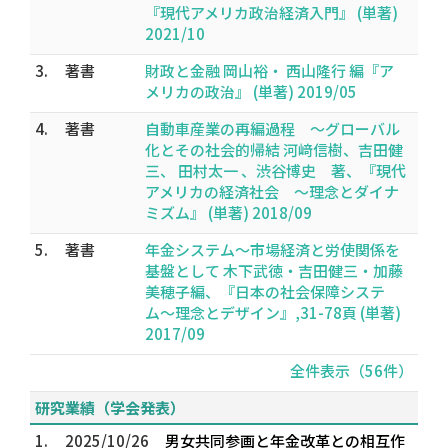
『現代アメリカ政治経済入門』 (単著)
2021/10
3.
著書
財政と金融 岡山裕・ 西山隆行 編『ア
メリカの政治』 (単著) 2019/05
4.
著書
自動車産業の再編過程 〜グローバル
化とその社会的帰結 河﨑信樹、吉田健
三、 田村太一 、渋谷博史 著、『現代
アメリカの経済社会 〜理念とダイナ
ミズム』 (単著) 2018/09
5.
著書
年金システム〜市場経済と労使関係を
基盤として 木下武徳・吉田健三・加藤
美穂子編、『日本の社会保障システ
ム〜理念とデザイン』,31-78頁 (単著)
2017/09
全件表示（56件）
研究業績（学会発表）
1.
2025/10/26
男女共同参画と年金改革との相互作