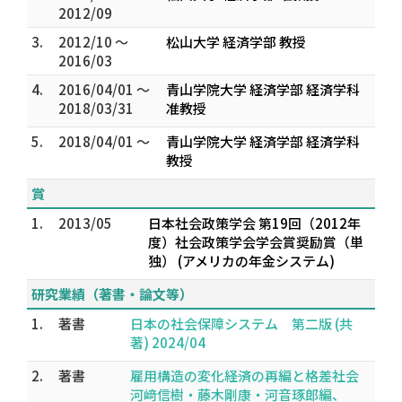
2012/09
3.
2012/10 ～
松山大学 経済学部 教授
2016/03
4.
2016/04/01 ～
青山学院大学 経済学部 経済学科
2018/03/31
准教授
5.
2018/04/01 ～
青山学院大学 経済学部 経済学科
教授
賞
1.
2013/05
日本社会政策学会 第19回（2012年
度）社会政策学会学会賞奨励賞（単
独） (アメリカの年金システム)
研究業績（著書・論文等）
1.
著書
日本の社会保障システム 第二版 (共
著) 2024/04
2.
著書
雇用構造の変化――経済の再編と格差社会
河﨑信樹・藤木剛康・河音琢郎編、