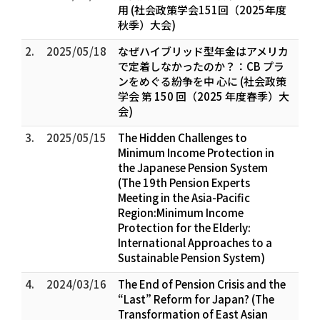
用 (社会政策学会151回（2025年度
秋季）大会)
2.
2025/05/18
なぜハイブリッド型年金はアメリカ
で定着しなかったのか？：CB プラ
ンをめぐる紛争を中 心に (社会政策
学会 第 150 回（2025 年度春季）大
会)
3.
2025/05/15
The Hidden Challenges to
Minimum Income Protection in
the Japanese Pension System
(The 19th Pension Experts
Meeting in the Asia-Pacific
Region:Minimum Income
Protection for the Elderly:
International Approaches to a
Sustainable Pension System)
4.
2024/03/16
The End of Pension Crisis and the
“Last” Reform for Japan? (The
Transformation of East Asian