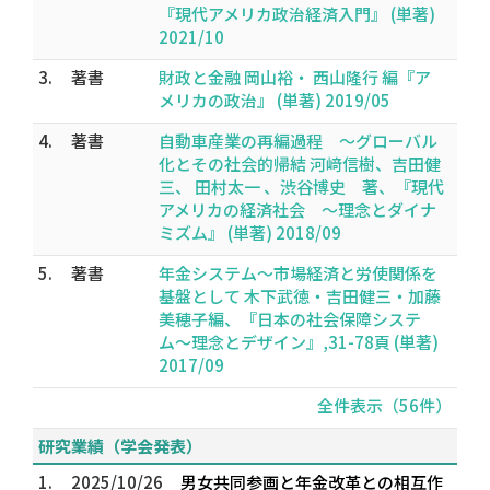
『現代アメリカ政治経済入門』 (単著)
2021/10
3.
著書
財政と金融 岡山裕・ 西山隆行 編『ア
メリカの政治』 (単著) 2019/05
4.
著書
自動車産業の再編過程 〜グローバル
化とその社会的帰結 河﨑信樹、吉田健
三、 田村太一 、渋谷博史 著、『現代
アメリカの経済社会 〜理念とダイナ
ミズム』 (単著) 2018/09
5.
著書
年金システム〜市場経済と労使関係を
基盤として 木下武徳・吉田健三・加藤
美穂子編、『日本の社会保障システ
ム〜理念とデザイン』,31-78頁 (単著)
2017/09
全件表示（56件）
研究業績（学会発表）
1.
2025/10/26
男女共同参画と年金改革との相互作