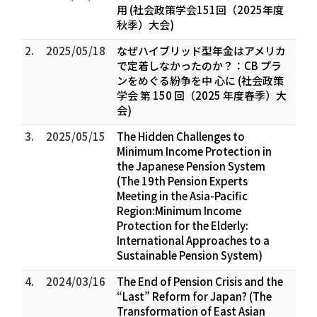
用 (社会政策学会151回（2025年度
秋季）大会)
2.
2025/05/18
なぜハイブリッド型年金はアメリカ
で定着しなかったのか？：CB プラ
ンをめぐる紛争を中 心に (社会政策
学会 第 150 回（2025 年度春季）大
会)
3.
2025/05/15
The Hidden Challenges to
Minimum Income Protection in
the Japanese Pension System
(The 19th Pension Experts
Meeting in the Asia-Pacific
Region:Minimum Income
Protection for the Elderly:
International Approaches to a
Sustainable Pension System)
4.
2024/03/16
The End of Pension Crisis and the
“Last” Reform for Japan? (The
Transformation of East Asian