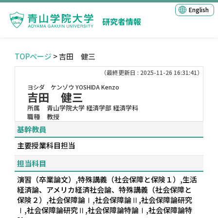
English
研究者情報
TOPページ
> 吉田 健三
（最終更新日 : 2025-11-26 16:31:41）
ヨシダ ケンゾウ
YOSHIDA Kenzo
吉田 健三
所属
青山学院大学 経済学部 経済学科
職種
教授
基幹教員
主要授業科目担当
担当科目
演習（卒業論文）,特殊講義（社会保障と保険１）,生活
経済論、アメリカ経済社会論、特殊講義（社会保障と
保険２）,社会保障論Ⅰ,社会保障論Ⅱ,社会保障論研究
Ⅰ,社会保障論研究Ⅱ,社会保障論特論Ⅰ,社会保障論特