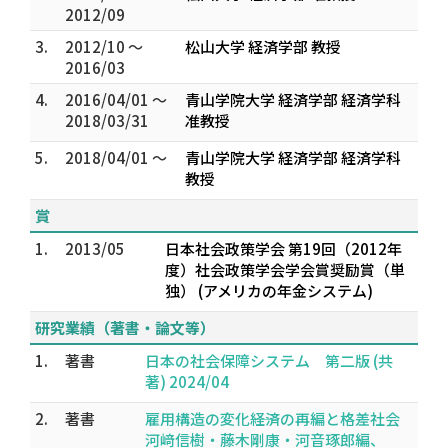
2012/09
3.
2012/10 ～
松山大学 経済学部 教授
2016/03
4.
2016/04/01 ～
青山学院大学 経済学部 経済学科
2018/03/31
准教授
5.
2018/04/01 ～
青山学院大学 経済学部 経済学科
教授
賞
1.
2013/05
日本社会政策学会 第19回（2012年
度）社会政策学会学会賞奨励賞（単
独） (アメリカの年金システム)
研究業績（著書・論文等）
1.
著書
日本の社会保障システム 第二版 (共
著) 2024/04
2.
著書
雇用構造の変化――経済の再編と格差社会
河﨑信樹・藤木剛康・河音琢郎編、