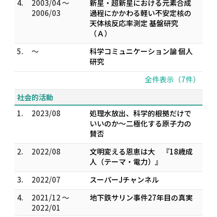
4.
2003/04 ～
新星・超新星における元素合成
2006/03
過程にかかわる軽い不安定核の
天体核反応率測定 基盤研究
（Ａ）
5.
～
科学コミュニケーション論 個人
研究
全件表示（7件）
社会的活動
1.
2023/08
処理水放出、科学的根拠だけで
いいのか〜二極化する原子力の
賛否
2.
2022/08
文明変える恩恵は大 『18歳成
人（テーマ・電力）』
3.
2022/07
スーパーJチャンネル
4.
2021/12 ～
地下鉄サリン事件27年目の真実
2022/01