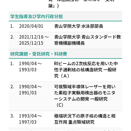
論」)
学生指導及び学内行政分担
1.
2020/04/01
青山学院大学 水泳部部長
2.
2021/12/16 ～
青山学院大学 青山スタンダード教
2025/12/15
育機構副機構長
研究課題・受託研究・科研費
1.
1990/04 ～
RIビームの2次核反応を用いた中
1993/03
性子過剰核の核構造研究 一般研
究（Ａ）
2.
1990/04 ～
可視領域半導体レーザーを用い
1991/03
た素粒子実験用検出器のモニタ
ーシステムの開発 一般研究
（C）
3.
1993/04 ～
極端状況下の原子核の構造と相
1997/03
互作用 重点領域研究