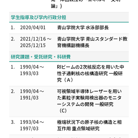
論」)
学生指導及び学内行政分担
1.
2020/04/01
青山学院大学 水泳部部長
2.
2021/12/16 ～
青山学院大学 青山スタンダード教
2025/12/15
育機構副機構長
研究課題・受託研究・科研費
1.
1990/04 ～
RIビームの2次核反応を用いた中
1993/03
性子過剰核の核構造研究 一般研
究（Ａ）
2.
1990/04 ～
可視領域半導体レーザーを用い
1991/03
た素粒子実験用検出器のモニタ
ーシステムの開発 一般研究
（C）
3.
1993/04 ～
極端状況下の原子核の構造と相
1997/03
互作用 重点領域研究