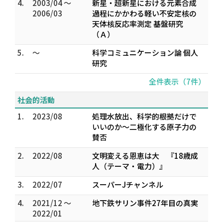
4.
2003/04 ～
新星・超新星における元素合成
2006/03
過程にかかわる軽い不安定核の
天体核反応率測定 基盤研究
（Ａ）
5.
～
科学コミュニケーション論 個人
研究
全件表示（7件）
社会的活動
1.
2023/08
処理水放出、科学的根拠だけで
いいのか〜二極化する原子力の
賛否
2.
2022/08
文明変える恩恵は大 『18歳成
人（テーマ・電力）』
3.
2022/07
スーパーJチャンネル
4.
2021/12 ～
地下鉄サリン事件27年目の真実
2022/01