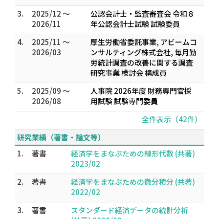
3.
2025/12 ～
公認会計士・監査審査会 令和８
2026/11
年公認会計士試験 試験委員
4.
2025/11 ～
厚生労働省委託事業, アビームコ
2026/03
ンサルティング株式会社, 毎月勤
労統計調査の改善に関する調査
研究事業 検討会 構成員
5.
2025/09 ～
人事院 2026年度 財務専門官採
2026/08
用試験 試験専門委員
全件表示（42件）
研究業績（著書・論文等）
1.
著書
経済学をまなぶための線形代数 (共著)
2023/02
2.
著書
経済学をまなぶための微分積分 (共著)
2022/02
3.
著書
スタンダード経済データの統計分析