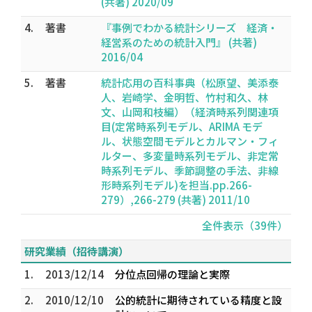
(共著) 2020/09
4.
著書
『事例でわかる統計シリーズ 経済・
経営系のための統計入門』 (共著)
2016/04
5.
著書
統計応用の百科事典（松原望、美添泰
人、岩崎学、金明哲、竹村和久、林
文、山岡和枝編）（経済時系列関連項
目(定常時系列モデル、ARIMA モデ
ル、状態空間モデルとカルマン・フィ
ルター、多変量時系列モデル、非定常
時系列モデル、季節調整の手法、非線
形時系列モデル)を担当.pp.266-
279）,266-279 (共著) 2011/10
全件表示（39件）
研究業績（招待講演）
1.
2013/12/14
分位点回帰の理論と実際
2.
2010/12/10
公的統計に期待されている精度と設