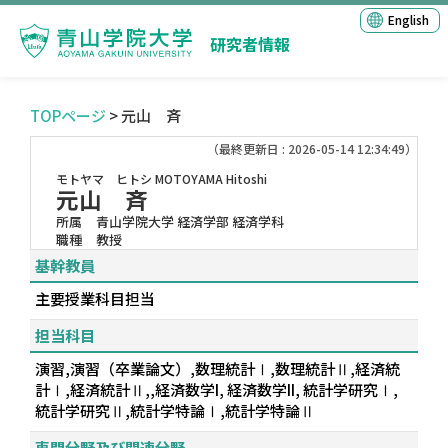
English
研究者情報
TOPページ
> 元山 斉
（最終更新日 : 2026-05-14 12:34:49）
モトヤマ ヒトシ
MOTOYAMA Hitoshi
元山 斉
所属
青山学院大学 経済学部 経済学科
職種
教授
基幹教員
主要授業科目担当
担当科目
演習,演習（卒業論文）,数理統計Ⅰ,数理統計Ⅱ,経済統
計Ⅰ,経済統計Ⅱ,,経済数学I, 経済数学II, 統計学研究Ⅰ,
統計学研究Ⅱ,統計学特論Ⅰ,統計学特論Ⅱ
専門分野及び関連分野