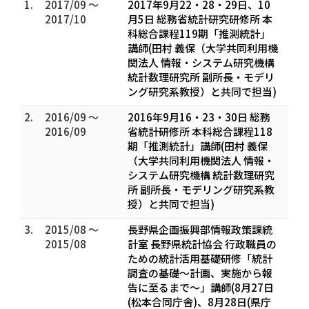
1.
2017/09 ～
2017年9月22・28・29日、10
2017/10
月5日 総務省統計研究研修所 本
科総合課程119期「推測統計」
講師(田村 義保（大学共同利用機
関法人 情報・システム研究機構
統計数理研究所 副所長・モデリ
ング研究系教授）と共同で担当)
2.
2016/09 ～
2016年9月16・23・30日 総務
2016/09
省統計研修所 本科総合課程118
期「推測統計」講師(田村 義保
（大学共同利用機関法人 情報・
システム研究機構 統計数理研究
所 副所長・モデリング研究系教
授）と共同で担当)
3.
2015/08 ～
長野県企画振興部情報政策課統
2015/08
計室 長野県統計協会 行政職員の
ための統計活用基礎研修「統計
調査の基礎～計画、実施から報
告に至るまで～」講師(8月27日
(松本合同庁舎)、8月28日(県庁