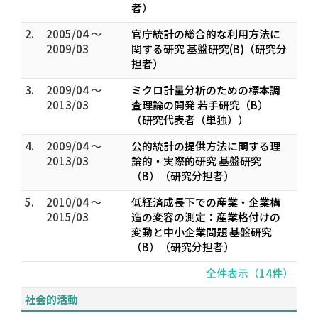
者）
2.
2005/04 ～
官庁統計の総合的な利用方法に
2009/03
関する研究 基盤研究(B)（研究分
担者）
3.
2009/04 ～
ミクロ計量分析のための標本調
2013/03
査理論の開発 若手研究（B）
（研究代表者（単独））
4.
2009/04 ～
公的統計の提供方法に関する理
2013/03
論的・実際的研究 基盤研究
（B）（研究分担者）
5.
2010/04 ～
低経済成長下での産業・企業構
2015/03
造の変容の測定：産業格付けの
変動と中小企業問題 基盤研究
（B）（研究分担者）
全件表示（14件）
社会的活動