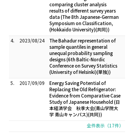
comparing cluster analysis
results of different survey years
data (The 8th Japanese-German
Symposium on Classification,
(Hokkaido University)(共同))
4.
2023/08/24
The Bahadur representation of
sample quantiles in general
unequal probability sampling
designs (6th Baltic-Nordic
Conference on Survey Statistics
(University of Helsinki)(単独))
5.
2017/09/09
Energy Saving Potential of
Replacing the Old Refrigerator:
Evidence from Comparative Case
Study of Japanese Household (日
本経済学会 秋季大会(青山学院大
学 青山キャンパス)(共同))
全件表示（17件）