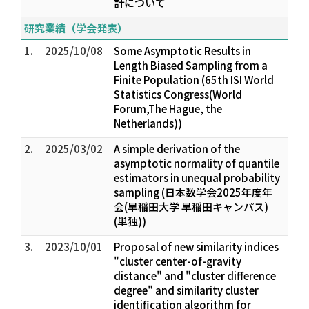
計について
研究業績（学会発表）
1.
2025/10/08
Some Asymptotic Results in
Length Biased Sampling from a
Finite Population (65th ISI World
Statistics Congress(World
Forum,The Hague, the
Netherlands))
2.
2025/03/02
A simple derivation of the
asymptotic normality of quantile
estimators in unequal probability
sampling (日本数学会2025年度年
会(早稲田大学 早稲田キャンパス)
(単独))
3.
2023/10/01
Proposal of new similarity indices
"cluster center-of-gravity
distance" and "cluster difference
degree" and similarity cluster
identification algorithm for