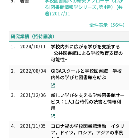
5.
著書
学校図書館への研究アプローチ（わか
る!図書館情報学シリーズ, 第4巻） (共
著) 2017/11
全件表示（56件）
研究業績（招待講演）
1.
2024/10/11
学校内外に広がる学びを支援する
−公共図書館による学校教育支援の
可能性−
2.
2022/08/04
GIGAスクールと学校図書館 学校
内外の学びと図書館を結ぶ
3.
2021/12/06
新しい学びを支える学校図書館サー
ビス：1人1台時代の読書と情報利
用
4.
2021/11/05
コロナ禍の学校図書館活動－イタリ
ア，ドイツ，ロシア，アジアの事例