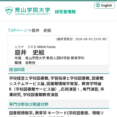
English
研究者情報
TOPページ
> 庭井 史絵
（最終更新日 : 2026-06-03 23:41:48）
ニワイ フミエ
NIWAI Fumie
庭井 史絵
所属
青山学院大学 教育人間科学部 教育学科
職種
准教授
担当科目
学校経営と学校図書館, 学習指導と学校図書館, 図書館
システムサービス論, 図書館情報学実習，教育学特論
K（学校図書館サービス論）, 応用演習Ⅰ, 専門演習, 卒
業研究, 学校図書館教育演習
専門分野及び関連分野
図書館情報学, 教育学 キーワード(学校図書館、情報リ