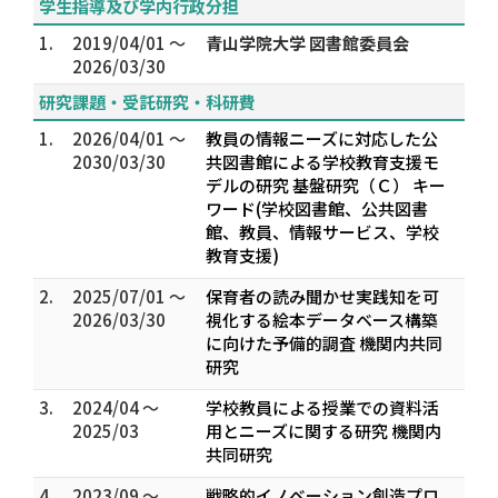
学生指導及び学内行政分担
1.
2019/04/01 ～
青山学院大学 図書館委員会
2026/03/30
研究課題・受託研究・科研費
1.
2026/04/01 ～
教員の情報ニーズに対応した公
2030/03/30
共図書館による学校教育支援モ
デルの研究 基盤研究（Ｃ） キー
ワード(学校図書館、公共図書
館、教員、情報サービス、学校
教育支援)
2.
2025/07/01 ～
保育者の読み聞かせ実践知を可
2026/03/30
視化する絵本データベース構築
に向けた予備的調査 機関内共同
研究
3.
2024/04 ～
学校教員による授業での資料活
2025/03
用とニーズに関する研究 機関内
共同研究
4.
2023/09 ～
戦略的イノベーション創造プロ