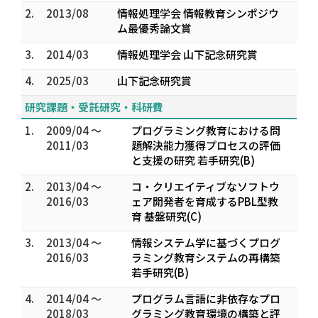
2.
2013/08
情報処理学会 情報教育シンポジウ
ム最優秀論文賞
3.
2014/03
情報処理学会 山下記念研究賞
4.
2025/03
山下記念研究賞
研究課題・受託研究・科研費
1.
2009/04 ～
プログラミング教育における問
2011/03
題解決能力獲得プロセスの評価
と支援の研究 若手研究(B)
2.
2013/04 ～
コ・クリエイティブなソフトウ
2016/03
ェア開発者を育成するPBL型教
育 基盤研究(C)
3.
2013/04 ～
情報システム学に基づくプログ
2016/03
ラミング教育システムの再構築
若手研究(B)
4.
2014/04 ～
プログラム言語に非依存なプロ
2018/03
グラミング教育環境の構築と評