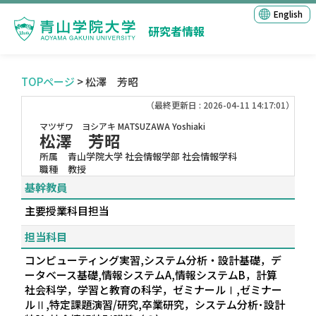
English
研究者情報
TOPページ
> 松澤 芳昭
（最終更新日 : 2026-04-11 14:17:01）
マツザワ ヨシアキ
MATSUZAWA Yoshiaki
松澤 芳昭
所属
青山学院大学 社会情報学部 社会情報学科
職種
教授
基幹教員
主要授業科目担当
担当科目
コンピューティング実習,システム分析・設計基礎，デ
ータベース基礎,情報システムA,情報システムB，計算
社会科学，学習と教育の科学，ゼミナールⅠ,ゼミナー
ルⅡ,特定課題演習/研究,卒業研究，システム分析･設計