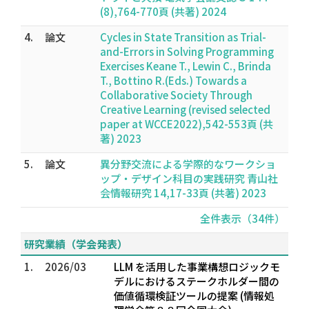
(8),764-770頁 (共著) 2024
4.
論文
Cycles in State Transition as Trial-
and-Errors in Solving Programming
Exercises Keane T., Lewin C., Brinda
T., Bottino R.(Eds.) Towards a
Collaborative Society Through
Creative Learning (revised selected
paper at WCCE2022),542-553頁 (共
著) 2023
5.
論文
異分野交流による学際的なワークショ
ップ・デザイン科目の実践研究 青山社
会情報研究 14,17-33頁 (共著) 2023
全件表示（34件）
研究業績（学会発表）
1.
2026/03
LLM を活用した事業構想ロジックモ
デルにおけるステークホルダー間の
価値循環検証ツールの提案 (情報処