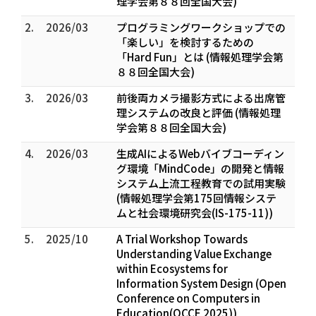
理学会第８８回全国大会)
2.
2026/03
プログラミングワークショップでの
「楽しい」を検討するための
「Hard Fun」とは (情報処理学会第
８８回全国大会)
3.
2026/03
前後両カメラ撮影方式による出席管
理システムの改良と評価 (情報処理
学会第８８回全国大会)
4.
2026/03
生成AIによるWebバイブコーディン
グ環境「MindCode」の開発と情報
システム上流工程教育での試用実験
(情報処理学会第175回情報システ
ムと社会環境研究会(IS-175-11))
5.
2025/10
A Trial Workshop Towards
Understanding Value Exchange
within Ecosystems for
Information System Design (Open
Conference on Computers in
Education(OCCE 2025))