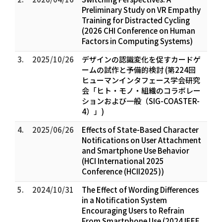
Preliminary Study on VR Empathy
Training for Distracted Cycling
(2026 CHI Conference on Human
Factors in Computing Systems)
3.
2025/10/26
デザインの認識変化を促すカードゲ
ームの試作と予備的検討 (第224回
ヒューマンインタフェース学会研究
会「ヒト・モノ・組織のコラボレー
ションおよび一般（SIG-COASTER-
4）」)
4.
2025/06/26
Effects of State-Based Character
Notifications on User Attachment
and Smartphone Use Behavior
(HCI International 2025
Conference (HCII2025))
5.
2024/10/31
The Effect of Wording Differences
in a Notification System
Encouraging Users to Refrain
From Smartphone Use (2024 IEEE