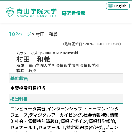
English
研究者情報
TOPページ
> 村田 和義
（最終更新日 : 2026-08-01 12:17:49）
ムラタ カズヨシ
MURATA Kazuyoshi
村田 和義
所属
青山学院大学 社会情報学部 社会情報学科
職種
教授
基幹教員
主要授業科目担当
担当科目
コンピュータ実習,インターンシップ,ヒューマンインタ
フェース,ディジタルアーカイビング,社会情報特別講義
D,社会・情報特別講義Ｂ,情報デザイン,情報科学概論,
ゼミナールⅠ,ゼミナールⅡ,特定課題演習/研究,プロジ