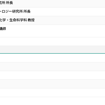
究所 所長
トロジー研究所 所長
 化学・生命科学科 教授
講師