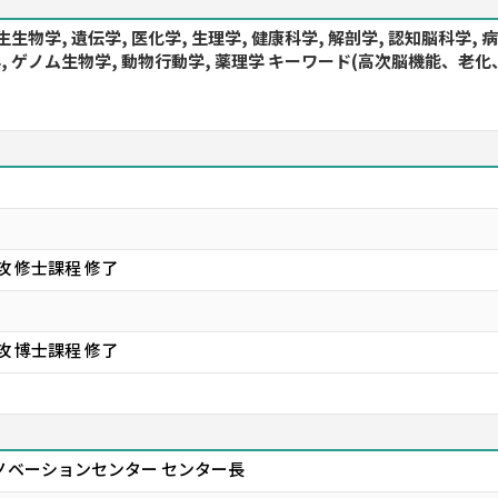
生生物学, 遺伝学, 医化学, 生理学, 健康科学, 解剖学, 認知脳科学,
物学, ゲノム生物学, 動物行動学, 薬理学 キーワード(高次脳機能
 修士課程 修了
 博士課程 修了
ノベーションセンター センター長