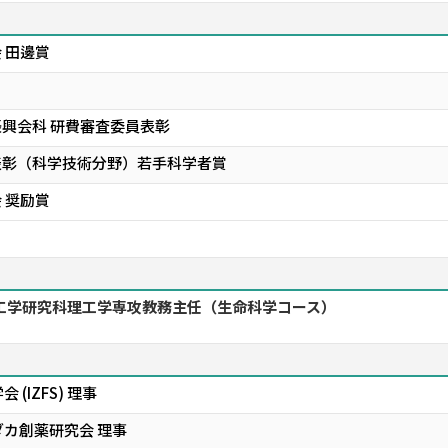
 田邊賞
振興会科 研費審査委員表彰
表彰（科学技術分野）若手科学者賞
 奨励賞
工学研究科理工学専攻教務主任（生命科学コース）
(IZFS) 理事
カ創薬研究会 理事