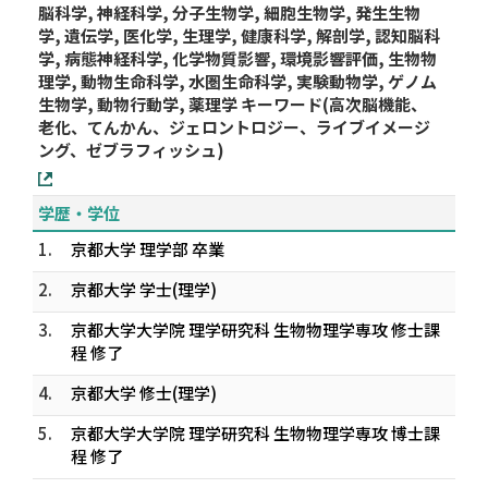
脳科学, 神経科学, 分子生物学, 細胞生物学, 発生生物
学, 遺伝学, 医化学, 生理学, 健康科学, 解剖学, 認知脳科
学, 病態神経科学, 化学物質影響, 環境影響評価, 生物物
理学, 動物生命科学, 水圏生命科学, 実験動物学, ゲノム
生物学, 動物行動学, 薬理学 キーワード(高次脳機能、
老化、てんかん、ジェロントロジー、ライブイメージ
ング、ゼブラフィッシュ)
学歴・学位
1.
京都大学 理学部 卒業
2.
京都大学 学士(理学)
3.
京都大学大学院 理学研究科 生物物理学専攻 修士課
程 修了
4.
京都大学 修士(理学)
5.
京都大学大学院 理学研究科 生物物理学専攻 博士課
程 修了