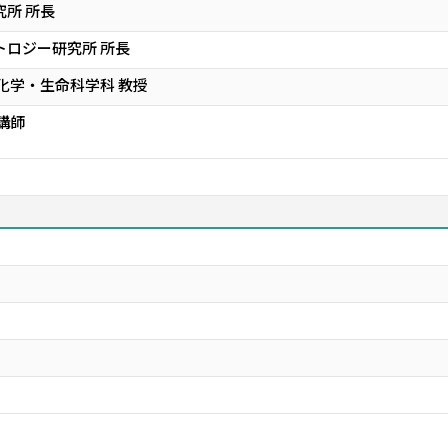
究所 所長
トロジー研究所 所長
 化学・生命科学科 教授
講師