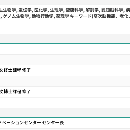
生生物学, 遺伝学, 医化学, 生理学, 健康科学, 解剖学, 認知脳科学,
物学, ゲノム生物学, 動物行動学, 薬理学 キーワード(高次脳機能
 修士課程 修了
 博士課程 修了
ノベーションセンター センター長