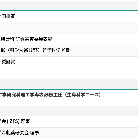
 田邊賞
振興会科 研費審査委員表彰
表彰（科学技術分野）若手科学者賞
 奨励賞
工学研究科理工学専攻教務主任（生命科学コース）
(IZFS) 理事
カ創薬研究会 理事