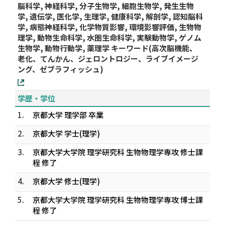
脳科学, 神経科学, 分子生物学, 細胞生物学, 発生生物
学, 遺伝学, 医化学, 生理学, 健康科学, 解剖学, 認知脳科
学, 病態神経科学, 化学物質影響, 環境影響評価, 生物物
理学, 動物生命科学, 水圏生命科学, 実験動物学, ゲノム
生物学, 動物行動学, 薬理学 キーワード(高次脳機能、
老化、てんかん、ジェロントロジー、ライブイメージ
ング、ゼブラフィッシュ)
学歴・学位
1.
京都大学 理学部 卒業
2.
京都大学 学士(理学)
3.
京都大学大学院 理学研究科 生物物理学専攻 修士課
程 修了
4.
京都大学 修士(理学)
5.
京都大学大学院 理学研究科 生物物理学専攻 博士課
程 修了