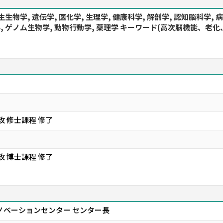
生生物学, 遺伝学, 医化学, 生理学, 健康科学, 解剖学, 認知脳科学,
物学, ゲノム生物学, 動物行動学, 薬理学 キーワード(高次脳機能
 修士課程 修了
 博士課程 修了
ノベーションセンター センター長