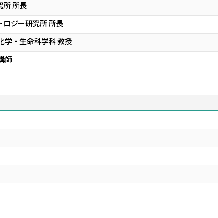
究所 所長
トロジー研究所 所長
 化学・生命科学科 教授
講師