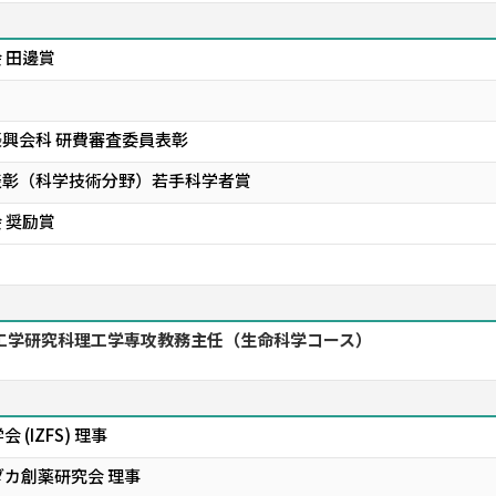
 田邊賞
振興会科 研費審査委員表彰
表彰（科学技術分野）若手科学者賞
 奨励賞
工学研究科理工学専攻教務主任（生命科学コース）
(IZFS) 理事
カ創薬研究会 理事