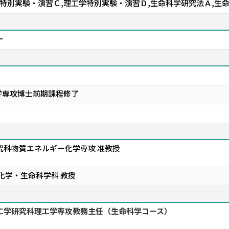
学特別実験・演習Ｃ,理工学特別実験・演習Ｄ,生命科学研究法Ａ,生
ー
学専攻博士前期課程修了
究科物質エネルギー化学専攻 准教授
 化学・生命科学科 教授
工学研究科理工学専攻教務主任（生命科学コース）