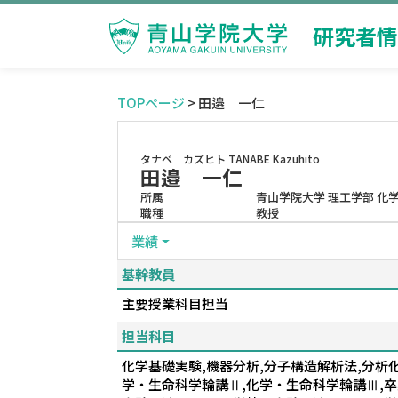
研究者情
TOPページ
> 田邉 一仁
タナベ カズヒト
TANABE Kazuhito
田邉 一仁
所属
青山学院大学 理工学部 化
職種
教授
業績
基幹教員
主要授業科目担当
担当科目
化学基礎実験,機器分析,分子構造解析法,分析
学・生命科学輪講Ⅱ,化学・生命科学輪講Ⅲ,卒