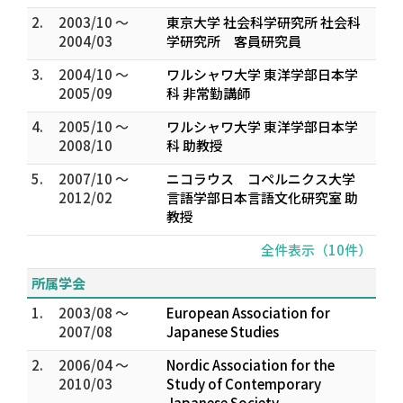
2.
2003/10 ～
東京大学 社会科学研究所 社会科
2004/03
学研究所 客員研究員
3.
2004/10 ～
ワルシャワ大学 東洋学部日本学
2005/09
科 非常勤講師
4.
2005/10 ～
ワルシャワ大学 東洋学部日本学
2008/10
科 助教授
5.
2007/10 ～
ニコラウス コペルニクス大学
2012/02
言語学部日本言語文化研究室 助
教授
全件表示（10件）
所属学会
1.
2003/08 ～
European Association for
2007/08
Japanese Studies
2.
2006/04 ～
Nordic Association for the
2010/03
Study of Contemporary
Japanese Society