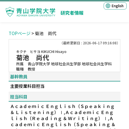
English
研究者情報
TOPページ
> 菊池 尚代
（最終更新日 : 2026-06-17 09:16:08）
キクチ ヒサヨ
KIKUCHI Hisayo
菊池 尚代
所属
青山学院大学 地球社会共生学部 地球社会共生学科
職種
教授
基幹教員
主要授業科目担当
担当科目
Ａｃａｄｅｍｉｃ Ｅｎｇｌｉｓｈ（Ｓｐｅａｋｉｎｇ
＆ Ｌｉｓｔｅｎｉｎｇ） Ⅰ,Ａｃａｄｅｍｉｃ Ｅｎｇ
ｌｉｓｈ（Ｒｅａｄｉｎｇ ＆ Ｗｒｉｔｉｎｇ） Ⅰ,Ａ
ｃａｄｅｍｉｃ Ｅｎｇｌｉｓｈ（Ｓｐｅａｋｉｎｇ ＆