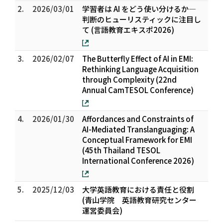
2.
2026/03/01
学習者は AI をどう使い分けるか―
判断のヒューリスティックに注目し
て (言語教育エキスポ2026)
3.
2026/02/07
The Butterfly Effect of AI in EMI:
Rethinking Language Acquisition
through Complexity (22nd
Annual CamTESOL Conference)
4.
2026/01/30
Affordances and Constraints of
AI-Mediated Translanguaging: A
Conceptual Framework for EMI
(45th Thailand TESOL
International Conference 2026)
5.
2025/12/03
大学英語教育における責任と役割
(青山学院 英語教育研究センター
運営委員会)