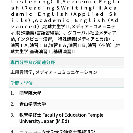
Ｌｉｓｔｅｎｉｎｇ） Ⅱ,Ａｃａｄｅｍｉｃ Ｅｎｇｌｉ
ｓｈ（Ｒｅａｄｉｎｇ ＆ Ｗｒｉｔｉｎｇ） Ⅱ,Ａｃａ
ｄｅｍｉｃ Ｅｎｇｌｉｓｈ（Ａｐｐｌｉｅｄ Ｓｋ
ｉｌｌｓ）,Ａｃａｄｅｍｉｃ Ｅｎｇｌｉｓｈ（Ａｄ
ｖａｎｃｅｄ）,地球共生学Ⅱ,メディア・コミュニテ
ィ,特殊講義 (言語習得論）、グローバル社会メディア
論,インタビュー演習, 特殊講義(メディアと言語）、
演習ⅠＡ,演習ⅠＢ,演習ⅡＡ,演習ⅡＢ,演習（卒論）,地
球共生学,基礎演習Ⅰ,基礎演習Ⅱ
専門分野及び関連分野
応用言語学, メディア・コミュニケーション
学歴・学位
1.
國學院大學
2.
青山学院大学
3.
教育学修士 Faculty of Education Temple
University Japan (M.Ed)
4.
ニューヨーク大学大学院修士課程退学