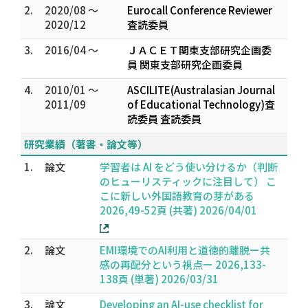
2.
2020/08 ～
Eurocall Conference Reviewer
2020/12
査読委員
3.
2016/04 ～
ＪＡＣＥＴ関東支部研究企画委
員 関東支部研究企画委員
4.
2010/01 ～
ASCILITE(Australasian Journal
2011/09
of Educational Technology)査
読委員 査読委員
研究業績（著書・論文等）
1.
論文
学習者は AI をどう使い分けるか（判断
のヒューリスティックに注目して） こ
こに新しい外国語教育の芽がある
2026,49-52頁 (共著) 2026/04/01
2.
論文
EMI環境でのAI利用と道徳的離脱ー共
感の再配分という視点ー 2026,133-
138頁 (単著) 2026/03/31
3.
論文
Developing an AI-use checklist for