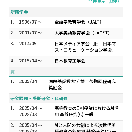
全件表示（8件）
所属学会
1.
1996/07 ～
全語学教育学会（JALT）
2.
2001/07 ～
大学英語教育学会（JACET）
3.
2014/05
日本メディア学会（旧 日本マ
ス・コミュニケーション学会）
4.
2015/04 ～
日本教育工学会
賞
1.
2005/04
国際基督教大学 博士後期課程研究
奨励金
研究課題・受託研究・科研費
1.
2025/04 ～
高等教育のEMI授業におけるAI活
2028/03
用 基盤研究(C) 一般
2.
2025/04 ～
AIと人間の共創による次世代英
2028/03
語教育の新展望 基盤研究 (C) 一