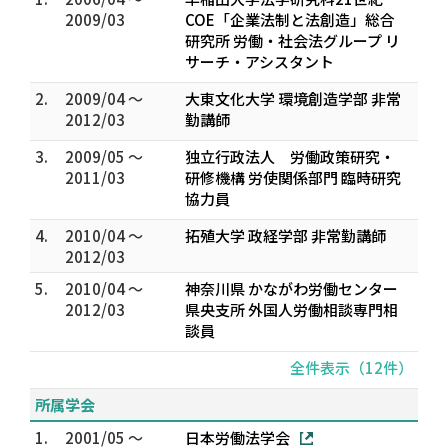
2009/03
COE「企業法制と法創造」総合
研究所 労働・社会法グループ リ
サーチ・アシスタント
2.
2009/04 ～
大東文化大学 環境創造学部 非常
2012/03
勤講師
3.
2009/05 ～
独立行政法人 労働政策研究・
2011/03
研修機構 労使関係部門 臨時研究
協力員
4.
2010/04 ～
拓殖大学 政経学部 非常勤講師
2012/03
5.
2010/04 ～
神奈川県 かながわ労働センター
2012/03
県央支所 外国人労働相談専門相
談員
全件表示（12件）
所属学会
1.
2001/05 ～
日本労働法学会