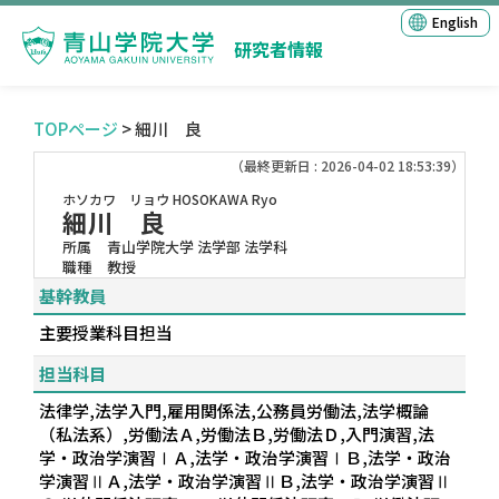
English
研究者情報
TOPページ
> 細川 良
（最終更新日 : 2026-04-02 18:53:39）
ホソカワ リョウ
HOSOKAWA Ryo
細川 良
所属
青山学院大学 法学部 法学科
職種
教授
基幹教員
主要授業科目担当
担当科目
法律学,法学入門,雇用関係法,公務員労働法,法学概論
（私法系）,労働法Ａ,労働法Ｂ,労働法Ｄ,入門演習,法
学・政治学演習ⅠＡ,法学・政治学演習ⅠＢ,法学・政治
学演習ⅡＡ,法学・政治学演習ⅡＢ,法学・政治学演習Ⅱ