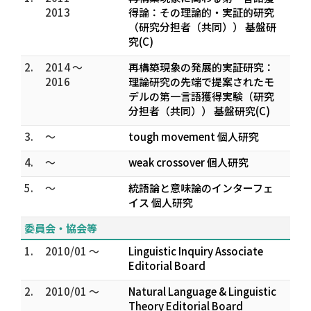
2013
得論：その理論的・実証的研究
（研究分担者（共同）） 基盤研
究(C)
2.
2014 ～
再構築現象の発展的実証研究：
2016
理論研究の先端で提案されたモ
デルの第一言語獲得実験（研究
分担者（共同）） 基盤研究(C)
3.
～
tough movement 個人研究
4.
～
weak crossover 個人研究
5.
～
統語論と意味論のインターフェ
イス 個人研究
委員会・協会等
1.
2010/01 ～
Linguistic Inquiry Associate
Editorial Board
2.
2010/01 ～
Natural Language & Linguistic
Theory Editorial Board