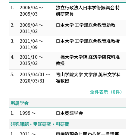
1.
2006/04 ～
独立行政法人日本学術振興会 特
2009/03
別研究員
2.
2009/04 ～
日本大学 工学部総合教育助教
2011/03
3.
2011/04 ～
日本大学 工学部総合教育准教授
2011/09
4.
2011/10 ～
一橋大学大学院 経済学研究科准
2015/03
教授
5.
2015/04/01 ～
青山学院大学 文学部 英米文学科
2020/03/31
准教授
全件表示（6件）
所属学会
1.
1999 ～
日本英語学会
研究課題・受託研究・科研費
1.
2011 ～
再構築現象に関わる第一言語獲