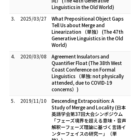
同） (The 48th Generative
Linguistics in the Old World)
3.
2025/03/27
What Prepositional Object Gaps
Tell Us about Merge and
Linearization （単独） (The 47th
Generative Linguistics in the Old
World)
4.
2020/03/08
Agreement Insulators and
Quantifier Float (The 38th West
Coast Conference on Formal
Linguistics （単独: not physically
attended, due to COVID-19
concerns）)
5.
2019/11/10
Descending Extraposition: A
Study of Merge and Locality (日本
英語学会第37回大会シンポジウム
「フェーズ境界を超える意味・音声
解釈ーフェーズ理論に基づく言語イ
ンターフェイスの研究ー」（単