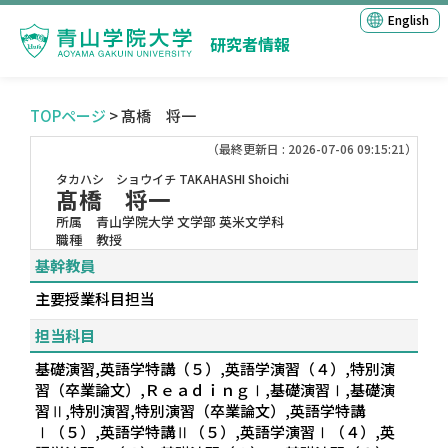
English
研究者情報
TOPページ
> 髙橋 将一
（最終更新日 : 2026-07-06 09:15:21）
タカハシ ショウイチ
TAKAHASHI Shoichi
髙橋 将一
所属
青山学院大学 文学部 英米文学科
職種
教授
基幹教員
主要授業科目担当
担当科目
基礎演習,英語学特講（５）,英語学演習（４）,特別演
習（卒業論文）,ＲｅａｄｉｎｇⅠ,基礎演習Ⅰ,基礎演
習Ⅱ,特別演習,特別演習（卒業論文）,英語学特講
Ⅰ（５）,英語学特講Ⅱ（５）,英語学演習Ⅰ（４）,英