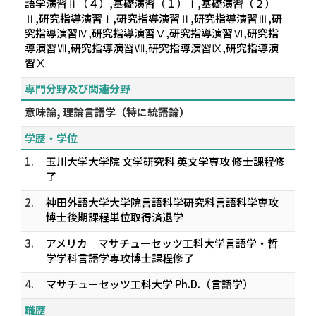
語学演習Ⅱ（４）,基礎演習（１）Ⅰ,基礎演習（２）
Ⅱ,研究指導演習Ⅰ,研究指導演習Ⅱ,研究指導演習Ⅲ,研
究指導演習Ⅳ,研究指導演習Ⅴ,研究指導演習Ⅵ,研究指
導演習Ⅶ,研究指導演習Ⅷ,研究指導演習Ⅸ,研究指導演
習Ⅹ
専門分野及び関連分野
意味論, 理論言語学（特に統語論）
学歴・学位
1.
玉川大学大学院 文学研究科 英文学専攻 修士課程修
了
2.
神田外語大学大学院言語科学研究科言語科学専攻
博士後期課程単位取得済退学
3.
アメリカ マサチューセッツ工科大学言語学・哲
学学科言語学専攻博士課程修了
4.
マサチューセッツ工科大学 Ph.D.（言語学）
職歴