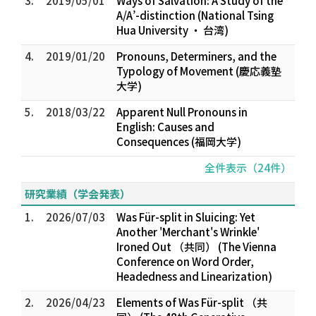
3.
2019/05/01
Ways of Salvation: A Study of the
A/A’-distinction (National Tsing
Hua University ・ 台湾)
4.
2019/01/20
Pronouns, Determiners, and the
Typology of Movement (慶応義塾
大学)
5.
2018/03/22
Apparent Null Pronouns in
English: Causes and
Consequences (福岡大学)
全件表示（24件）
研究業績（学会発表）
1.
2026/07/03
Was Für-split in Sluicing: Yet
Another 'Merchant's Wrinkle'
Ironed Out （共同） (The Vienna
Conference on Word Order,
Headedness and Linearization)
2.
2026/04/23
Elements of Was Für-split （共