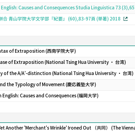
in English: Causes and Consequences Studia Linguistica 73 (3)
 青山学院大学文学部『紀要』 (60),83-97頁 (単著) 2018
Syntax of Extraposition (西南学院大学)
Case of Extraposition (National Tsing Hua University ・ 台湾)
y of the A/A’-distinction (National Tsing Hua University ・ 台湾)
, and the Typology of Movement (慶応義塾大学)
in English: Causes and Consequences (福岡大学)
g: Yet Another 'Merchant's Wrinkle' Ironed Out （共同） (The Vie