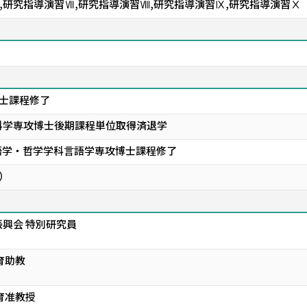
,研究指導演習Ⅶ,研究指導演習Ⅷ,研究指導演習Ⅸ,研究指導演習Ⅹ
修士課程修了
科学専攻博士後期課程単位取得済退学
語学・哲学学科言語学専攻博士課程修了
学）
興会 特別研究員
育助教
育准教授