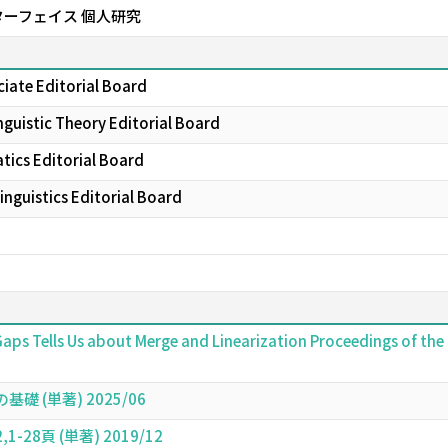
ーフェイス 個人研究
ciate Editorial Board
nguistic Theory Editorial Board
ics Editorial Board
inguistics Editorial Board
aps Tells Us about Merge and Linearization Proceedings of the 
 (単著) 2025/06
28頁 (単著) 2019/12