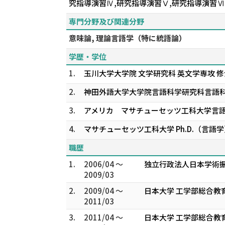
究指導演習Ⅳ,研究指導演習Ⅴ,研究指導演習Ⅵ
専門分野及び関連分野
意味論, 理論言語学（特に統語論）
学歴・学位
1.
玉川大学大学院 文学研究科 英文学専攻 
2.
神田外語大学大学院言語科学研究科言語
3.
アメリカ マサチューセッツ工科大学言
4.
マサチューセッツ工科大学 Ph.D.（言語
職歴
1.
2006/04 ～
独立行政法人日本学術振
2009/03
2.
2009/04 ～
日本大学 工学部総合教
2011/03
3.
2011/04 ～
日本大学 工学部総合教