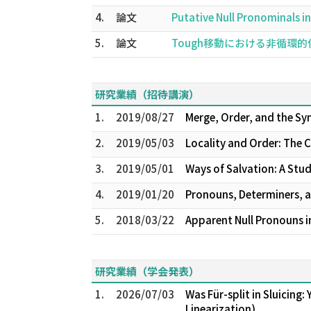
4.
論文
Putative Null Pronominals 
5.
論文
Tough移動における非循環的併合
研究業績（招待講演）
1.
2019/08/27
Merge, Order, and the 
2.
2019/05/03
Locality and Order: The 
3.
2019/05/01
Ways of Salvation: A Stud
4.
2019/01/20
Pronouns, Determiners
5.
2018/03/22
Apparent Null Pronouns 
研究業績（学会発表）
1.
2026/07/03
Was Für-split in Sluicin
Linearization)