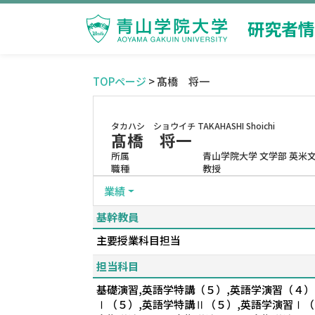
研究者情
TOPページ
> 髙橋 将一
タカハシ ショウイチ
TAKAHASHI Shoichi
髙橋 将一
所属
青山学院大学 文学部 英米
職種
教授
業績
基幹教員
主要授業科目担当
担当科目
基礎演習,英語学特講（５）,英語学演習（４）
Ⅰ（５）,英語学特講Ⅱ（５）,英語学演習Ⅰ（