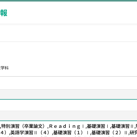
報
文学科
,特別演習（卒業論文）,ＲｅａｄｉｎｇⅠ,基礎演習Ⅰ,基礎演習Ⅱ
４）,英語学演習Ⅱ（４）,基礎演習（１）Ⅰ,基礎演習（２）Ⅱ,研