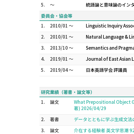
5.
～
統語論と意味論のインタ
委員会・協会等
1.
2010/01 ～
Linguistic Inquiry Asso
2.
2010/01 ～
Natural Language & Li
3.
2013/10 ～
Semantics and Pragmat
4.
2019/01 ～
Journal of East Asian L
5.
2019/04 ～
日本英語学会 評議員
研究業績（著書・論文等）
1.
論文
What Prepositional Object G
著) 2026/04/29
2.
著書
データとともに学ぶ生成文法の基礎
3.
論文
介在する経験者 英文学思潮 92,1-