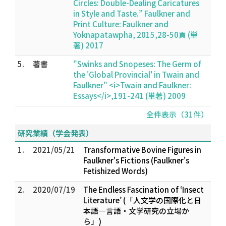
Circles: Double-Dealing Caricatures
in Style and Taste.” Faulkner and
Print Culture: Faulkner and
Yoknapatawpha, 2015,28-50頁 (単
著) 2017
5.
著書
"Swinks and Snopeses: The Germ of
the 'Global Provincial' in Twain and
Faulkner" <i>Twain and Faulkner:
Essays</i>,191-241 (単著) 2009
全件表示（31件）
研究業績（学会発表）
1.
2021/05/21
Transformative Bovine Figures in
Faulkner's Fictions (Faulkner's
Fetishized Words)
2.
2020/07/19
The Endless Fascination of ‘Insect
Literature’ (「人文学の国際化と日
本語―言語・文学研究の立場か
ら」)