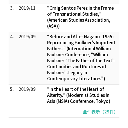
3.
2019/11
“Craig Santos Perez in the Frame
of Transnational Studies,”
(American Studies Association,
(ASA))
4.
2019/09
“Before and After Nagano, 1955:
Reproducing Faulkner’s Impotent
Fathers." (International William
Faulkner Conference, “William
Faulkner, ‘The Father of the Text’:
Continuities and Ruptures of
Faulkner’s Legacy in
Contemporary Literatures”)
5.
2019/09
“In the Heart of the Heart of
Alterity.” (Modernist Studies in
Asia (MSIA) Conference, Tokyo)
全件表示（29件）