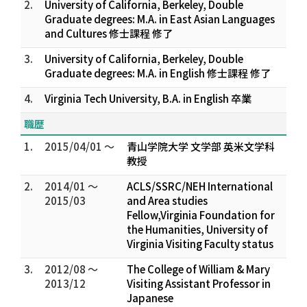
2.
University of California, Berkeley, Double
Graduate degrees: M.A. in East Asian Languages
and Cultures 修士課程 修了
3.
University of California, Berkeley, Double
Graduate degrees: M.A. in English 修士課程 修了
4.
Virginia Tech University, B.A. in English 卒業
職歴
1.
2015/04/01 ～
青山学院大学 文学部 英米文学科
教授
2.
2014/01 ～
ACLS/SSRC/NEH International
2015/03
and Area studies
Fellow,Virginia Foundation for
the Humanities, University of
Virginia Visiting Faculty status
3.
2012/08 ～
The College of William & Mary
2013/12
Visiting Assistant Professor in
Japanese