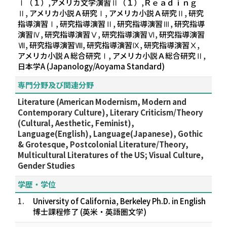
Ⅰ（１）,アメリカ文学演習Ⅱ（１）,Ｒｅａｄｉｎｇ
Ⅱ, アメリカ小説Ａ研究Ⅰ, アメリカ小説Ａ研究Ⅱ, 研究
指導演習Ⅰ, 研究指導演習Ⅱ, 研究指導演習Ⅲ, 研究指導
演習Ⅳ, 研究指導演習Ⅴ, 研究指導演習Ⅵ, 研究指導演習
Ⅶ, 研究指導演習Ⅷ, 研究指導演習Ⅸ, 研究指導演習Ⅹ,
アメリカ小説Ａ総合研究Ⅰ, アメリカ小説Ａ総合研究Ⅱ,
日本学A (Japanology/Aoyama Standard)
専門分野及び関連分野
Literature (American Modernism, Modern and
Contemporary Culture), Literary Criticism/Theory
(Cultural, Aesthetic, Feminist),
Language(English), Language(Japanese), Gothic
& Grotesque, Postcolonial Literature/Theory,
Multicultural Literatures of the US; Visual Culture,
Gender Studies
学歴・学位
1.
University of California, Berkeley Ph.D. in English
博士課程修了 (英米・英語圏文学)