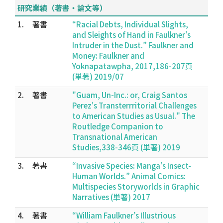
研究業績（著書・論文等）
1.
著書
“Racial Debts, Individual Slights,
and Sleights of Hand in Faulkner’s
Intruder in the Dust.” Faulkner and
Money: Faulkner and
Yoknapatawpha, 2017,186-207頁
(単著) 2019/07
2.
著書
"Guam, Un-Inc.: or, Craig Santos
Perez's Transterrritorial Challenges
to American Studies as Usual." The
Routledge Companion to
Transnational American
Studies,338-346頁 (単著) 2019
3.
著書
“Invasive Species: Manga’s Insect-
Human Worlds.” Animal Comics:
Multispecies Storyworlds in Graphic
Narratives (単著) 2017
4.
著書
“William Faulkner’s Illustrious