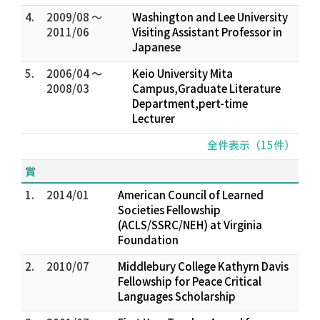
4.
2009/08 ～
Washington and Lee University
2011/06
Visiting Assistant Professor in
Japanese
5.
2006/04 ～
Keio University Mita
2008/03
Campus,Graduate Literature
Department,pert-time
Lecturer
全件表示（15件）
賞
1.
2014/01
American Council of Learned
Societies Fellowship
(ACLS/SSRC/NEH) at Virginia
Foundation
2.
2010/07
Middlebury College Kathyrn Davis
Fellowship for Peace Critical
Languages Scholarship