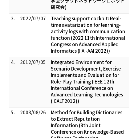
学会クラウドネットワークロボット
研究会)
3.
2022/07/07
Teaching support cockpit: Real-
time avatarization for learning-
activity logs with communication
function (2022 11th International
Congress on Advanced Applied
Informatics (IIAI-AAI 2022))
4.
2012/07/05
Integrated Environment for
Scenario Development, Exercise
Implements and Evaluation for
Role-Play Training (IEEE 12th
International Conference on
Advanced Learning Technologies
(ICALT2012))
5.
2008/08/26
Method for Building Dictionaries
to Extract Reputation
Information (8th Joint
Conference on Knowledge-Based