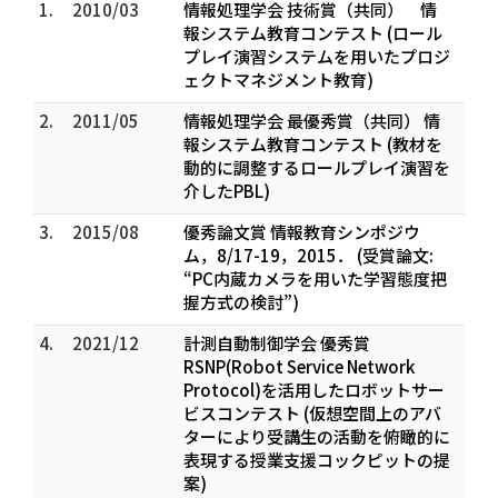
1.
2010/03
情報処理学会 技術賞（共同） 情
報システム教育コンテスト (ロール
プレイ演習システムを用いたプロジ
ェクトマネジメント教育)
2.
2011/05
情報処理学会 最優秀賞（共同） 情
報システム教育コンテスト (教材を
動的に調整するロールプレイ演習を
介したPBL)
3.
2015/08
優秀論文賞 情報教育シンポジウ
ム，8/17-19，2015． (受賞論文:
“PC内蔵カメラを用いた学習態度把
握方式の検討”)
4.
2021/12
計測自動制御学会 優秀賞
RSNP(Robot Service Network
Protocol)を活用したロボットサー
ビスコンテスト (仮想空間上のアバ
ターにより受講生の活動を俯瞰的に
表現する授業支援コックピットの提
案)