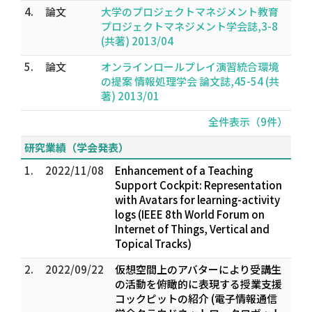
4.
論文
大学のプロジェクトマネジメント教育
プロジェクトマネジメント学会誌,3-8
(共著) 2013/04
5.
論文
オンラインロールプレイ演習統合環境
の提案 情報処理学会 論文誌,45-54 (共
著) 2013/01
全件表示（9件）
研究業績（学会発表）
1.
2022/11/08
Enhancement of a Teaching
Support Cockpit: Representation
with Avatars for learning-activity
logs (IEEE 8th World Forum on
Internet of Things, Vertical and
Topical Tracks)
2.
2022/09/22
仮想空間上のアバターにより受講生
の活動を俯瞰的に表現する授業支援
コックピットの紹介 (電子情報通信