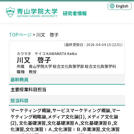
English
研究者情報
TOPページ
> 川又 啓子
（最終更新日 : 2026-04-04 15:22:51）
カワマタ ケイコ
KAWAMATA Keiko
川又 啓子
所属
青山学院大学 総合文化政策学部 総合文化政策学科
職種
教授
基幹教員
主要授業科目担当
担当科目
マーケティング概論,サービスマーケティング概論,マー
ケティング戦略論,メディア文化論(1), メディア文化論
(2), 文化基礎演習,文化基礎演習Ａ,文化基礎演習Ｂ,文
化演習,文化演習ⅠＡ,文化演習ⅠＢ,卒業演習,文化演習