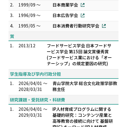
2.
1999/09 ～
日本商業学会
3.
1996/09 ～
日本広告学会
4.
1995/05 ～
日本消費者行動研究学会
賞
1.
2013/12
フードサービス学会 日本フードサ
ービス学会 第15回 論文賞優秀賞
(フードサービス業における「オー
ナーシップ」の規定要因の研究)
学生指導及び学内行政分担
1.
2026/04/01 ～
青山学院大学 総合文化政策学部教
2028/03/31
務主任
研究課題・受託研究・科研費
1.
2026/04/01 ～
IP人材育成プログラムに関する
2029/03/31
基礎的研究：コンテンツ産業と
高等教育の接続に向けて 基盤研
究(C) キーワード(IP人材育成、