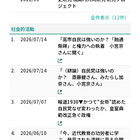
ジェクト
全件表示（12件）
社会的活動
1.
2026/07/14
「高市自民は強いのか？「融通
無碍」と権力への執着 小宮京
さんに聞く」
2.
2026/07/14
「（耕論）自民党は強いの
か？ 斎藤健さん、みたらし加
奈さん、小宮京さん」
3.
2026/07/07
報道1930▼かつて“女帝”認めた
自民党なぜ変わったか、皇室典
範改正急ぐ政権
4.
2026/06/10
「今、近代教育の功労者に学
ぶ 発見された遺稿に見る合理