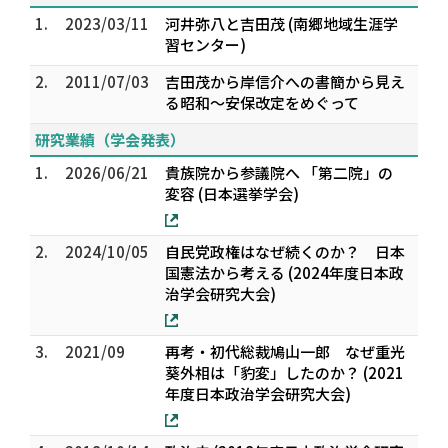
1.
2023/03/11
河井弥八と吉田茂 (南郷地域生涯学
習センター)
2.
2011/07/03
吉田茂から岸信介への書簡から見え
る昭和～安保改定をめぐって
研究業績（学会発表）
1.
2026/06/21
貴族院から参議院へ 「第二院」の
変容 (日本選挙学会)
2.
2024/10/05
自民党政権はなぜ続くのか？ 日本
国憲法から考える (2024年度日本政
治学会研究大会)
3.
2021/09
再考・初代総裁鳩山一郎 なぜ重光
葵外相は「豹変」したのか？ (2021
年度日本政治学会研究大会)