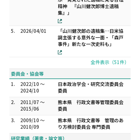
精神 『山川健次郎博士遺稿
集』」
5.
2026/04/01
「山川健次郎の遺稿集…日米協
調主張する意外な一面・「森戸
事件」新たな一次史料も」
全件表示（51件）
委員会・協会等
1.
2022/10 ～
日本政治学会・研究交流委員会
2024/10
委員
2.
2011/07 ～
熊本県 行政文書等管理委員会
2015/06
委員
3.
2009/10 ～
熊本県 行政文書等 管理のあ
2010/09
り方検討委員会 専門委員
研究業績（著書・論文等）