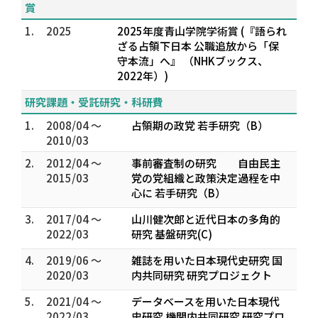
賞
1.
2025
2025年度青山学院学術賞 (『語られ
ざる占領下日本 公職追放から「保
守本流」へ』 （NHKブックス、
2022年）)
研究課題・受託研究・科研費
1.
2008/04 ～
占領期の政党 若手研究（B）
2010/03
2.
2012/04 ～
事前審査制の研究 自由民主
2015/03
党の党組織と政策決定過程を中
心に 若手研究（B）
3.
2017/04 ～
山川健次郎と近代日本の多角的
2022/03
研究 基盤研究(C)
4.
2019/06 ～
雑誌を用いた日本現代史研究 国
2020/03
内共同研究 研究プロジェクト
5.
2021/04 ～
データベースを用いた日本現代
2022/03
史研究 機関内共同研究 研究プロ