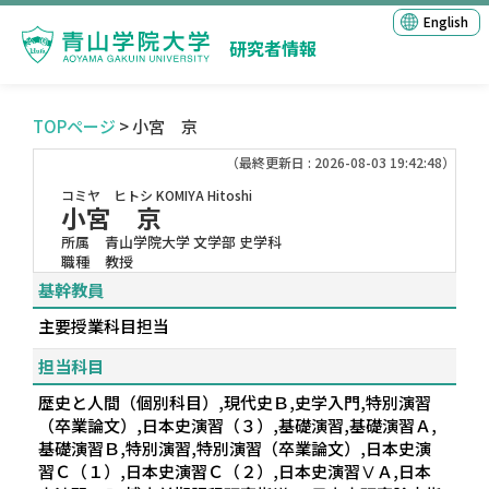
English
研究者情報
TOPページ
> 小宮 京
（最終更新日 : 2026-08-03 19:42:48）
コミヤ ヒトシ
KOMIYA Hitoshi
小宮 京
所属
青山学院大学 文学部 史学科
職種
教授
基幹教員
主要授業科目担当
担当科目
歴史と人間（個別科目）,現代史Ｂ,史学入門,特別演習
（卒業論文）,日本史演習（３）,基礎演習,基礎演習Ａ,
基礎演習Ｂ,特別演習,特別演習（卒業論文）,日本史演
習Ｃ（１）,日本史演習Ｃ（２）,日本史演習ⅤＡ,日本