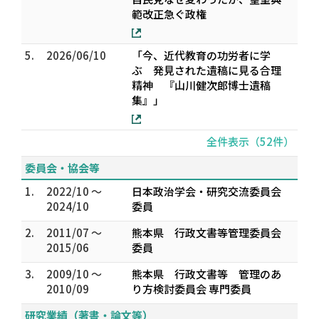
範改正急ぐ政権
5.
2026/06/10
「今、近代教育の功労者に学
ぶ 発見された遺稿に見る合理
精神 『山川健次郎博士遺稿
集』」
全件表示（52件）
委員会・協会等
1.
2022/10 ～
日本政治学会・研究交流委員会
2024/10
委員
2.
2011/07 ～
熊本県 行政文書等管理委員会
2015/06
委員
3.
2009/10 ～
熊本県 行政文書等 管理のあ
2010/09
り方検討委員会 専門委員
研究業績（著書・論文等）