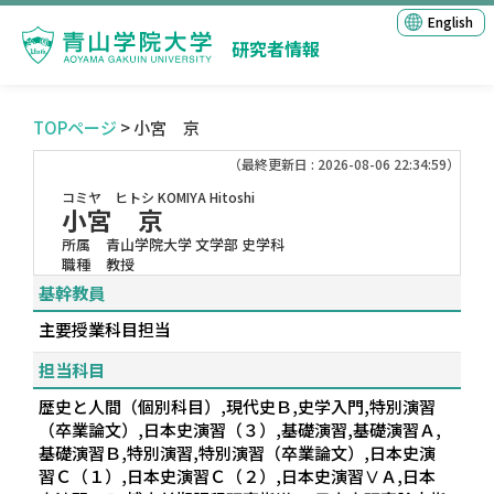
English
研究者情報
TOPページ
> 小宮 京
（最終更新日 : 2026-08-06 22:34:59）
コミヤ ヒトシ
KOMIYA Hitoshi
小宮 京
所属
青山学院大学 文学部 史学科
職種
教授
基幹教員
主要授業科目担当
担当科目
歴史と人間（個別科目）,現代史Ｂ,史学入門,特別演習
（卒業論文）,日本史演習（３）,基礎演習,基礎演習Ａ,
基礎演習Ｂ,特別演習,特別演習（卒業論文）,日本史演
習Ｃ（１）,日本史演習Ｃ（２）,日本史演習ⅤＡ,日本