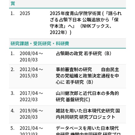
賞
1.
2025
2025年度青山学院学術賞 (『語られ
ざる占領下日本 公職追放から「保
守本流」へ』 （NHKブックス、
2022年）)
研究課題・受託研究・科研費
1.
2008/04 ～
占領期の政党 若手研究（B）
2010/03
2.
2012/04 ～
事前審査制の研究 自由民主
2015/03
党の党組織と政策決定過程を中
心に 若手研究（B）
3.
2017/04 ～
山川健次郎と近代日本の多角的
2022/03
研究 基盤研究(C)
4.
2019/06 ～
雑誌を用いた日本現代史研究 国
2020/03
内共同研究 研究プロジェクト
5.
2021/04 ～
データベースを用いた日本現代
2022/03
史研究 機関内共同研究 研究プロ