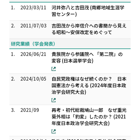
1.
2023/03/11
河井弥八と吉田茂 (南郷地域生涯学
習センター)
2.
2011/07/03
吉田茂から岸信介への書簡から見え
る昭和～安保改定をめぐって
研究業績（学会発表）
1.
2026/06/21
貴族院から参議院へ 「第二院」の
変容 (日本選挙学会)
2.
2024/10/05
自民党政権はなぜ続くのか？ 日本
国憲法から考える (2024年度日本政
治学会研究大会)
3.
2021/09
再考・初代総裁鳩山一郎 なぜ重光
葵外相は「豹変」したのか？ (2021
年度日本政治学会研究大会)