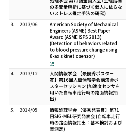
処理学会 第72回全国大会 (生理指標
の多変量解析に基づく個人に依らな
いストレス推定手法の研究)
3.
2013/06
American Society of Mechanical
Engineers (ASME) Best Paper
Award (ASME ISPS 2013)
(Detection of behaviors related
to blood pressure change using
6-axis kinetic sensor)
4.
2013/12
人間情報学会 【最優秀ポスター
賞】第16回人間情報学会講演会ポ
スターセッション (加速度センサを
用いた自転車走行時の路面情報抽
出)
5.
2014/05
情報処理学会 【優秀発表賞】第71
回SIG-MBL研究発表会 (自転車走行
時の路面情報抽出：基本検討および
実測定)