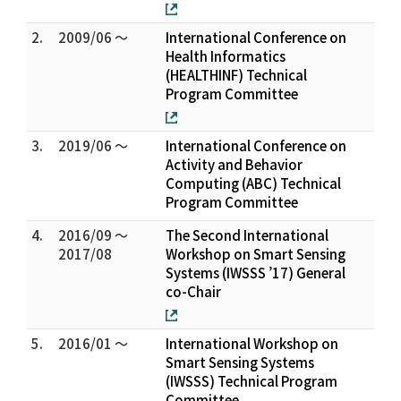
2.
2009/06 ～
International Conference on
Health Informatics
(HEALTHINF) Technical
Program Committee
3.
2019/06 ～
International Conference on
Activity and Behavior
Computing (ABC) Technical
Program Committee
4.
2016/09 ～
The Second International
2017/08
Workshop on Smart Sensing
Systems (IWSSS ’17) General
co-Chair
5.
2016/01 ～
International Workshop on
Smart Sensing Systems
(IWSSS) Technical Program
Committee