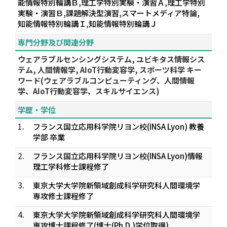
能情報特別輪講Ｂ,理工学特別実験・演習Ａ,理工学特別
実験・演習Ｂ,課題解決型演習,スマートメディア特論,
知能情報特別輪講Ｉ,知能情報特別輪講Ｊ
専門分野及び関連分野
ウェアラブルセンシングシステム, ユビキタス情報シス
テム, 人間情報学, AIoT行動変容学, スポーツ科学 キー
ワード(ウェアラブルコンピューティング、人間情報
学、AIoT行動変容学、スキルサイエンス)
学歴・学位
1.
フランス国立応用科学院リヨン校(INSA Lyon) 教養
学部 卒業
2.
フランス国立応用科学院リヨン校(INSA Lyon)情報
理工学科修士課程修了
3.
東京大学大学院新領域創成科学研究科人間環境学
専攻修士課程修了
4.
東京大学大学院新領域創成科学研究科人間環境学
専攻博士課程修了(博士(Ph.D.)学位取得)