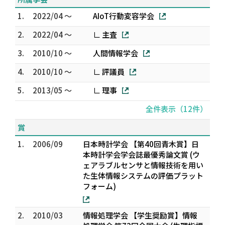
1.
2022/04 ～
AIoT行動変容学会
2.
2022/04 ～
∟ 主査
3.
2010/10 ～
人間情報学会
4.
2010/10 ～
∟ 評議員
5.
2013/05 ～
∟ 理事
全件表示（12件）
賞
1.
2006/09
日本時計学会 【第40回青木賞】日
本時計学会学会誌最優秀論文賞 (ウ
ェアラブルセンサと情報技術を用い
た生体情報システムの評価プラット
フォーム)
2.
2010/03
情報処理学会 【学生奨励賞】情報