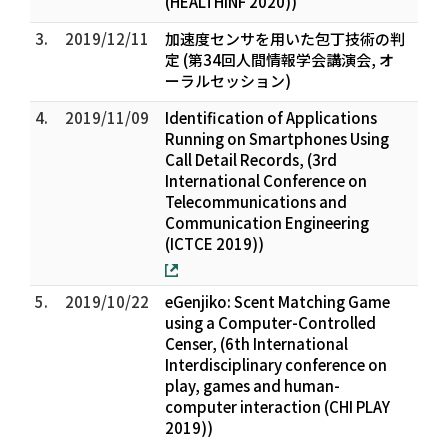
(HEALTHINF 2020))
3.
2019/12/11
加速度センサを用いた包丁技術の判
定 (第34回人間情報学会講演会, オ
ーラルセッション)
4.
2019/11/09
Identification of Applications
Running on Smartphones Using
Call Detail Records, (3rd
International Conference on
Telecommunications and
Communication Engineering
(ICTCE 2019))
5.
2019/10/22
eGenjiko: Scent Matching Game
using a Computer-Controlled
Censer, (6th International
Interdisciplinary conference on
play, games and human-
computer interaction (CHI PLAY
2019))