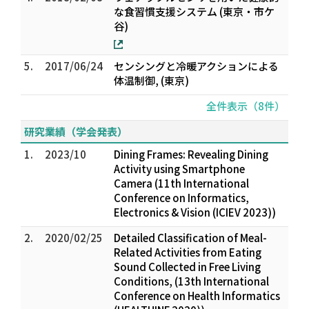
な食習慣支援システム (東京・市ケ
谷)
5.
2017/06/24
センシングと冷暖アクションによる
体温制御, (東京)
全件表示（8件）
研究業績（学会発表）
1.
2023/10
Dining Frames: Revealing Dining
Activity using Smartphone
Camera (11th International
Conference on Informatics,
Electronics & Vision (ICIEV 2023))
2.
2020/02/25
Detailed Classification of Meal-
Related Activities from Eating
Sound Collected in Free Living
Conditions, (13th International
Conference on Health Informatics