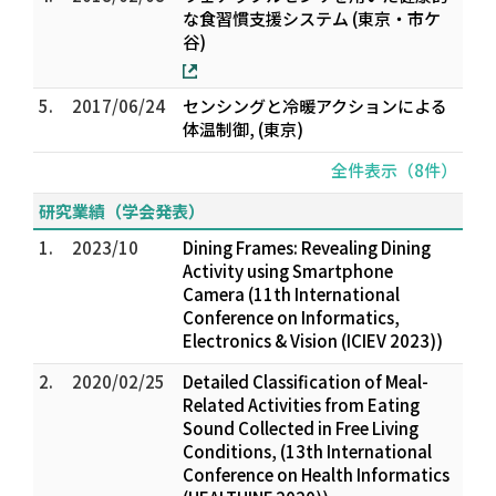
な食習慣支援システム (東京・市ケ
谷)
5.
2017/06/24
センシングと冷暖アクションによる
体温制御, (東京)
全件表示（8件）
研究業績（学会発表）
1.
2023/10
Dining Frames: Revealing Dining
Activity using Smartphone
Camera (11th International
Conference on Informatics,
Electronics & Vision (ICIEV 2023))
2.
2020/02/25
Detailed Classification of Meal-
Related Activities from Eating
Sound Collected in Free Living
Conditions, (13th International
Conference on Health Informatics