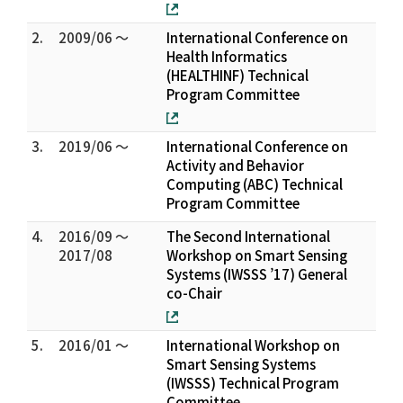
2.
2009/06 ～
International Conference on
Health Informatics
(HEALTHINF) Technical
Program Committee
3.
2019/06 ～
International Conference on
Activity and Behavior
Computing (ABC) Technical
Program Committee
4.
2016/09 ～
The Second International
2017/08
Workshop on Smart Sensing
Systems (IWSSS ’17) General
co-Chair
5.
2016/01 ～
International Workshop on
Smart Sensing Systems
(IWSSS) Technical Program
Committee