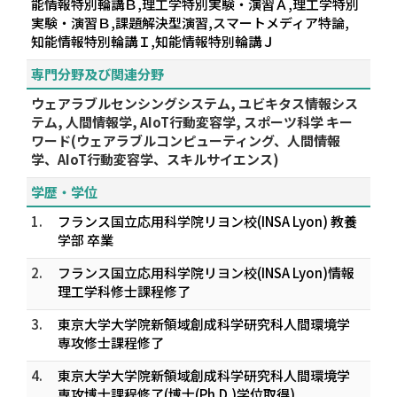
能情報特別輪講Ｂ,理工学特別実験・演習Ａ,理工学特別
実験・演習Ｂ,課題解決型演習,スマートメディア特論,
知能情報特別輪講Ｉ,知能情報特別輪講Ｊ
専門分野及び関連分野
ウェアラブルセンシングシステム, ユビキタス情報シス
テム, 人間情報学, AIoT行動変容学, スポーツ科学 キー
ワード(ウェアラブルコンピューティング、人間情報
学、AIoT行動変容学、スキルサイエンス)
学歴・学位
1.
フランス国立応用科学院リヨン校(INSA Lyon) 教養
学部 卒業
2.
フランス国立応用科学院リヨン校(INSA Lyon)情報
理工学科修士課程修了
3.
東京大学大学院新領域創成科学研究科人間環境学
専攻修士課程修了
4.
東京大学大学院新領域創成科学研究科人間環境学
専攻博士課程修了(博士(Ph.D.)学位取得)