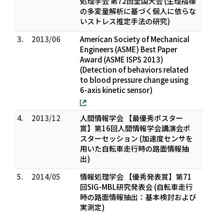
処理学会 第72回全国大会 (生理指標
の多変量解析に基づく個人に依らな
いストレス推定手法の研究)
3.
2013/06
American Society of Mechanical
Engineers (ASME) Best Paper
Award (ASME ISPS 2013)
(Detection of behaviors related
to blood pressure change using
6-axis kinetic sensor)
4.
2013/12
人間情報学会 【最優秀ポスター
賞】第16回人間情報学会講演会ポ
スターセッション (加速度センサを
用いた自転車走行時の路面情報抽
出)
5.
2014/05
情報処理学会 【優秀発表賞】第71
回SIG-MBL研究発表会 (自転車走行
時の路面情報抽出：基本検討および
実測定)