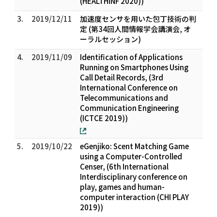
(HEALTHINF 2020))
3.
2019/12/11
加速度センサを用いた包丁技術の判
定 (第34回人間情報学会講演会, オ
ーラルセッション)
4.
2019/11/09
Identification of Applications
Running on Smartphones Using
Call Detail Records, (3rd
International Conference on
Telecommunications and
Communication Engineering
(ICTCE 2019))
5.
2019/10/22
eGenjiko: Scent Matching Game
using a Computer-Controlled
Censer, (6th International
Interdisciplinary conference on
play, games and human-
computer interaction (CHI PLAY
2019))