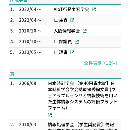
1.
2022/04 ～
AIoT行動変容学会
2.
2022/04 ～
∟ 主査
3.
2010/10 ～
人間情報学会
4.
2010/10 ～
∟ 評議員
5.
2013/05 ～
∟ 理事
全件表示（12件）
賞
1.
2006/09
日本時計学会 【第40回青木賞】日
本時計学会学会誌最優秀論文賞 (ウ
ェアラブルセンサと情報技術を用い
た生体情報システムの評価プラット
フォーム)
2.
2010/03
情報処理学会 【学生奨励賞】情報