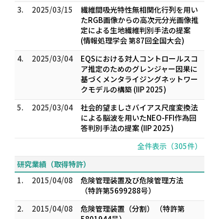
3.
2025/03/15
繊維間吸光特性無相関化行列を用い
たRGB画像からの高次元分光画像推
定による生地繊維判別手法の提案
(情報処理学会 第87回全国大会)
4.
2025/03/04
EQSにおける対人コントロールスコ
ア推定のためのグレンジャー因果に
基づくメンタライジングネットワー
クモデルの構築 (IIP 2025)
5.
2025/03/04
社会的望ましさバイアス尺度変換法
による脳波を用いたNEO-FFI作為回
答判別手法の提案 (IIP 2025)
全件表示（305件）
研究業績（取得特許）
1.
2015/04/08
危険管理装置及び危険管理方法
（特許第5699288号）
2.
2015/04/08
危険管理装置（分割） （特許第
5801944号）