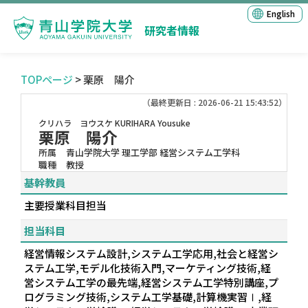
English
研究者情報
TOPページ
> 栗原 陽介
（最終更新日 : 2026-06-21 15:43:52）
クリハラ ヨウスケ
KURIHARA Yousuke
栗原 陽介
所属
青山学院大学 理工学部 経営システム工学科
職種
教授
基幹教員
主要授業科目担当
担当科目
経営情報システム設計,システム工学応用,社会と経営シ
ステム工学,モデル化技術入門,マーケティング技術,経
営システム工学の最先端,経営システム工学特別講座,プ
ログラミング技術,システム工学基礎,計算機実習Ⅰ,経