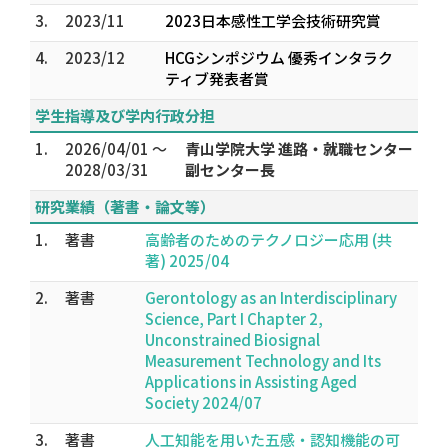
3.
2023/11
2023日本感性工学会技術研究賞
4.
2023/12
HCGシンポジウム 優秀インタラク
ティブ発表者賞
学生指導及び学内行政分担
1.
2026/04/01 ～
青山学院大学 進路・就職センター
2028/03/31
副センター長
研究業績（著書・論文等）
1.
著書
高齢者のためのテクノロジー応用 (共
著) 2025/04
2.
著書
Gerontology as an Interdisciplinary
Science, Part I Chapter 2,
Unconstrained Biosignal
Measurement Technology and Its
Applications in Assisting Aged
Society 2024/07
3.
著書
人工知能を用いた五感・認知機能の可