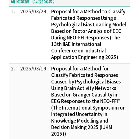
研究業績（学会発表）
1.
2025/03/29
Proposal for a Method to Classify
Fabricated Responses Using a
Psychological Bias Loading Model
Based on Factor Analysis of EEG
During NEO-FFI Responses (The
13th IIAE International
Conference on Industrial
Application Engineering 2025)
2.
2025/03/19
Proposal for a Method for
Classify Fabricated Responses
Caused by Psychological Biases
Using Brain Activity Networks
Based on Granger Causality in
EEG Responses to the NEO-FFI”
(The International Symposium on
Integrated Uncertainty in
Knowledge Modelling and
Decision Making 2025 (IUKM
2025))