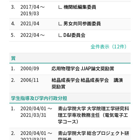
3.
2017/04 ～
∟ 機関紙編集委員
2019/03
4.
2021/04
∟ 男女共同参画委員
5.
2022/04 ～
∟ D&I委員会
全件表示（12件）
賞
1.
2000/09
応用物理学会 JJAP論文奨励賞
2.
2006/11
結晶成長学会 結晶成長学会 講演
奨励賞
学生指導及び学内行政分担
1.
2020/04/01 ～
青山学院大学 大学院理工学研究科
2021/03/31
理工学専攻教務主任（電気電子工
学コース）
2.
2020/04/01 ～
青山学院大学 総合プロジェクト研
2022/03/31
究所長