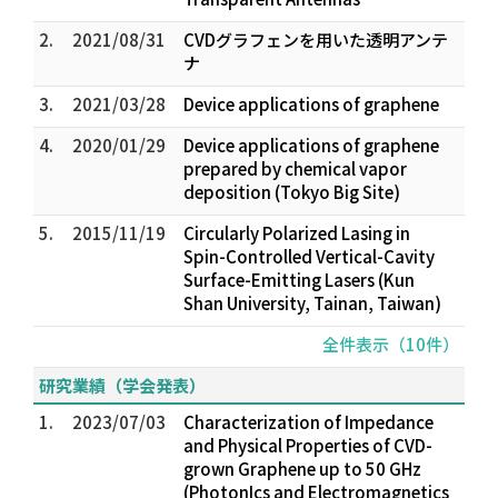
2.
2021/08/31
CVDグラフェンを用いた透明アンテ
ナ
3.
2021/03/28
Device applications of graphene
4.
2020/01/29
Device applications of graphene
prepared by chemical vapor
deposition (Tokyo Big Site)
5.
2015/11/19
Circularly Polarized Lasing in
Spin-Controlled Vertical-Cavity
Surface-Emitting Lasers (Kun
Shan University, Tainan, Taiwan)
全件表示（10件）
研究業績（学会発表）
1.
2023/07/03
Characterization of Impedance
and Physical Properties of CVD-
grown Graphene up to 50 GHz
(PhotonIcs and Electromagnetics