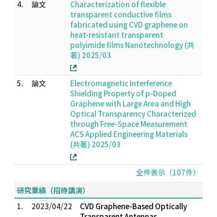
4.
論文
Characterization of flexible
transparent conductive films
fabricated using CVD graphene on
heat-resistant transparent
polyimide films Nanotechnology (共
著) 2025/03
5.
論文
Electromagnetic Interference
Shielding Property of p-Doped
Graphene with Large Area and High
Optical Transparency Characterized
through Free-Space Measurement
ACS Applied Engineering Materials
(共著) 2025/03
全件表示（107件）
研究業績（招待講演）
1.
2023/04/22
CVD Graphene-Based Optically
Transparent Antennas