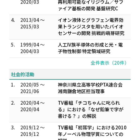
2020/03
再利用可能なイリジウム／サフ
ァイア基板の開発 基盤研究C
4.
2013/04 ～
イオン液体とグラフェン電界効
2015/03
果トランジスタを用いたバイオ
センサーの開発 挑戦的萌芽研究
5.
1999/04 ～
人工IV族半導体の形成と光・電
2004/03
子物性制御 特定領域研究
全件表示（20件）
社会的活動
1.
2020/05 ～
神奈川県立高等学校PTA連合会
2021/06
湘南鎌倉地区担当理事
2.
2020/04 ～
TV番組「チコちゃんに叱られ
2020/04
る」における「なぜ鉛筆で字が
書ける？ 」の解説
3.
2019/12 ～
TV番組「初耳学」における2010
2019/12
年ノーベル物理学賞についての