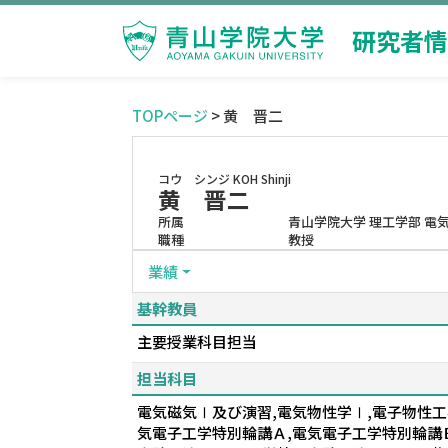
研究者情
TOPページ
> 黄 晋二
コウ シンジ
KOH Shinji
黄 晋二
所属
青山学院大学 理工学部 電
職種
教授
業績
基幹教員
主要授業科目担当
担当科目
電気磁気Ⅰ及び演習,電気物性学Ⅰ,電子物性工
気電子工学特別輪講Ａ,電気電子工学特別輪講