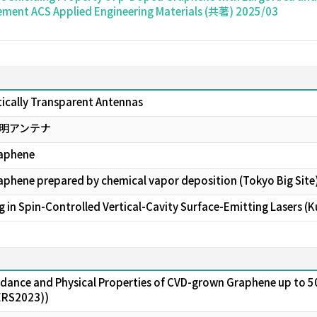
ment ACS Applied Engineering Materials (共著) 2025/03
cally Transparent Antennas
透明アンテナ
raphene
raphene prepared by chemical vapor deposition (Tokyo Big Site
ng in Spin-Controlled Vertical-Cavity Surface-Emitting Lasers (
edance and Physical Properties of CVD-grown Graphene up to 5
ERS2023))