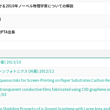
ける2010年ノーベル物理学賞についての解説
員
PTA会長
 2013/10
ォトニクス (共著) 2012/12
ous Inks for Screen-Printing on Paper Substrates Carbon R
e transparent conductive films fabricated using CVD graphene o
5/03
ce Shielding Property of p-Doped Graphene with Large Area and