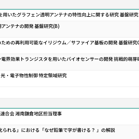
造を用いたグラフェン透明アンテナの特性向上に関する研究 基盤研究
アンテナの開発 基盤研究(B)
ための再利用可能なイリジウム／サファイア基板の開発 基盤研究
ン電界効果トランジスタを用いたバイオセンサーの開発 挑戦的萌芽
と光・電子物性制御 特定領域研究
A連合会 湘南鎌倉地区担当理事
叱られる」における「なぜ鉛筆で字が書ける？ 」の解説