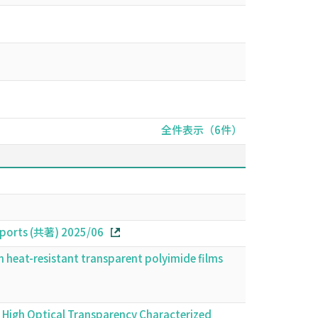
全件表示（6件）
eports (共著) 2025/06
n heat-resistant transparent polyimide films
 High Optical Transparency Characterized