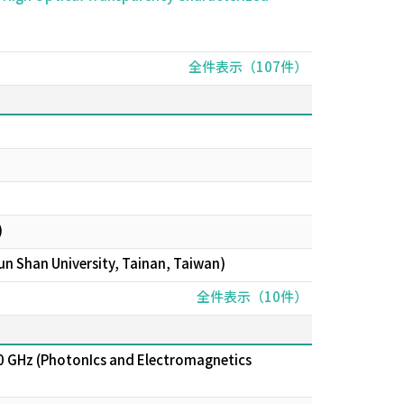
全件表示（107件）
)
Kun Shan University, Tainan, Taiwan)
全件表示（10件）
0 GHz (PhotonIcs and Electromagnetics