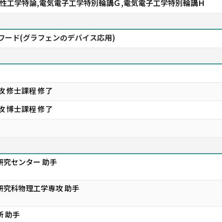
物性工学特論,電気電子工学特別輪講Ｇ,電気電子工学特別輪講Ｈ
ーワード(グラフェンのデバイス応用)
 修士課程 修了
 博士課程 修了
研究センター 助手
研究科物理工学専攻 助手
 助手