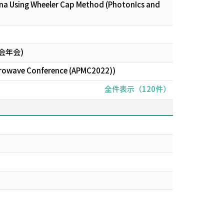
enna Using Wheeler Cap Method (PhotonIcs and
会年会)
icrowave Conference (APMC2022))
全件表示（120件）