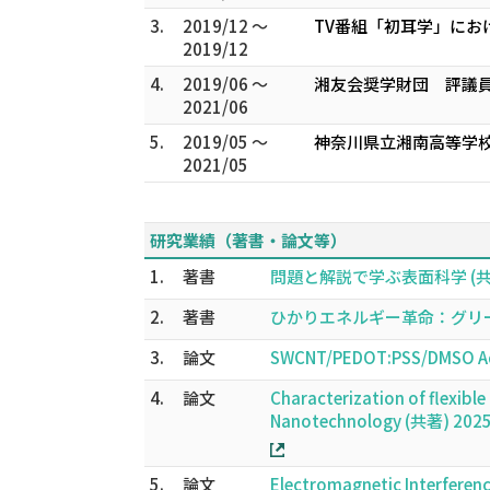
3.
2019/12 ～
TV番組「初耳学」にお
2019/12
4.
2019/06 ～
湘友会奨学財団 評議
2021/06
5.
2019/05 ～
神奈川県立湘南高等学校
2021/05
研究業績（著書・論文等）
1.
著書
問題と解説で学ぶ表面科学 (共著)
2.
著書
ひかりエネルギー革命：グリーンフ
3.
論文
SWCNT/PEDOT:PSS/DMSO Aque
4.
論文
Characterization of flexibl
Nanotechnology (共著) 202
5.
論文
Electromagnetic Interferen