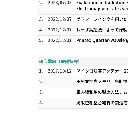
2.
2023/07/03
Evaluation of Radiation 
Electromagnetics Resea
3.
2022/12/07
グラフェンインクを用いた2
4.
2022/12/07
レーザ誘起法によって作製
5.
2022/12/01
Printed Quarter-Wavelen
研究業績（取得特許）
1.
2017/10/12
マイクロ波帯アンテナ （201
2.
不揮発性光メモリ、光記憶装置
3.
歪み緩和膜の製造方法、およ
4.
疑似位相整合結晶の製造方法 