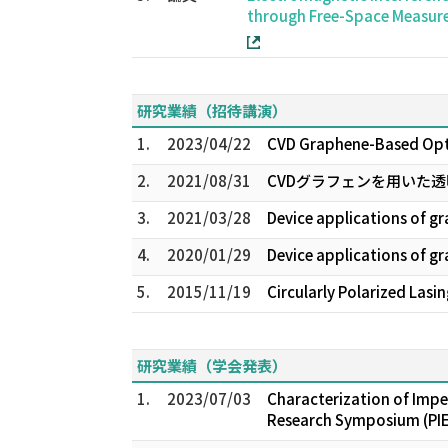
through Free-Space Measure
研究業績（招待講演）
1.
2023/04/22
CVD Graphene-Based Opti
2.
2021/08/31
CVDグラフェンを用いた
3.
2021/03/28
Device applications of g
4.
2020/01/29
Device applications of g
5.
2015/11/19
Circularly Polarized Lasi
研究業績（学会発表）
1.
2023/07/03
Characterization of Imp
Research Symposium (PI