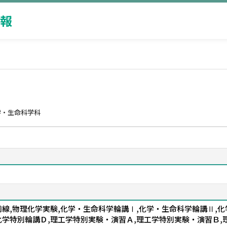
報
学・生命科学科
前線,物理化学実験,化学・生命科学輪講Ⅰ,化学・生命科学輪講Ⅱ,化
化学特別輪講Ｄ,理工学特別実験・演習Ａ,理工学特別実験・演習Ｂ,