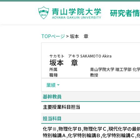
研究者情
TOPページ
> 坂本 章
サカモト アキラ
SAKAMOTO Akira
坂本 章
所属
青山学院大学 理工学部 化
職種
教授
業績
基幹教員
主要授業科目担当
担当科目
化学Ⅲ,物理化学Ｂ,物理化学Ｃ,現代化学の最
特別輪講Ａ,化学特別輪講Ｂ,化学特別輪講Ｃ,