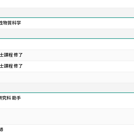
能性物質科学
士課程 修了
士課程 修了
研究科 助手
師