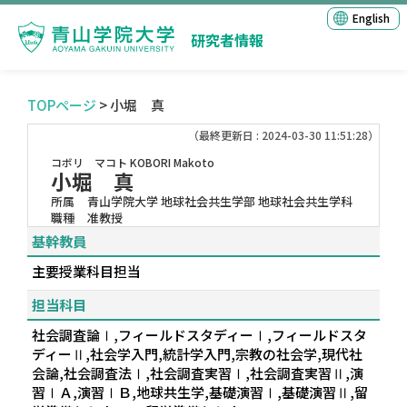
English
研究者情報
TOPページ
> 小堀 真
（最終更新日 : 2024-03-30 11:51:28）
コボリ マコト
KOBORI Makoto
小堀 真
所属
青山学院大学 地球社会共生学部 地球社会共生学科
職種
准教授
基幹教員
主要授業科目担当
担当科目
社会調査論Ⅰ,フィールドスタディーⅠ,フィールドスタ
ディーⅡ,社会学入門,統計学入門,宗教の社会学,現代社
会論,社会調査法Ⅰ,社会調査実習Ⅰ,社会調査実習Ⅱ,演
習ⅠＡ,演習ⅠＢ,地球共生学,基礎演習Ⅰ,基礎演習Ⅱ,留