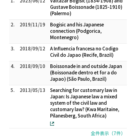
1.
2023/06/12
Valtazar Bogisic (1834-1908) and
Gustave Boissonade (1825-1910)
(Palermo)
2.
2019/11/19
Bogisic and his Japanese
connection (Podgorica,
Montenegro)
3.
2018/09/12
A Influencia francesa no Codigo
Civil do Japao (Recife, Brazil)
4.
2018/09/10
Boissonade in and outside Japan
(Boissonade dentro et for a do
Japao) (São Paulo, Brazil)
5.
2013/05/13
Searching for customary law in
Japan: Is Japanese law a mixed
system of the civil law and
customary law? (Kwa Maritaine,
Pilanesberg, South Africa)
全件表示（7件）