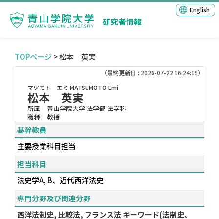
English
研究者情報
TOPページ
> 松本 英実
（最終更新日 : 2026-07-22 16:24:19）
マツモト エミ
MATSUMOTO Emi
松本 英実
所属
青山学院大学 法学部 法学科
職種
教授
基幹教員
主要授業科目担当
担当科目
法史学A, B、近代西洋法史
専門分野及び関連分野
西洋法制史, 比較法, フランス法 キーワード(法制史、