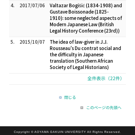
4.
2017/07/06
Valtazar Bogišić (1834-1908) and
Gustave Boissonade (1825-
1910): some neglected aspects of
Modern Japanese Law (British
Legal History Conference (23rd))
5.
2015/10/07
The idea of law-giver in J.J.
Rousseau's Du contrat social and
the difficulty in Japanese
translation (Southern African
Society of Legal Historians)
全件表示（22件）
閉じる
このページの先頭へ
Copyright © AOYAMA GAKUIN UNIVERSITY All Rights Reserved.