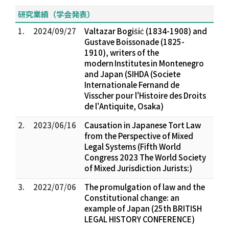
研究業績（学会発表）
1.
2024/09/27
Valtazar Bogišić (1834-1908) and
Gustave Boissonade (1825-
1910), writers of the
modern Institutes in Montenegro
and Japan (SIHDA (Societe
Internationale Fernand de
Visscher pour l'Histoire des Droits
de l'Antiquite, Osaka)
2.
2023/06/16
Causation in Japanese Tort Law
from the Perspective of Mixed
Legal Systems (Fifth World
Congress 2023 The World Society
of Mixed Jurisdiction Jurists:)
3.
2022/07/06
The promulgation of law and the
Constitutional change: an
example of Japan (25th BRITISH
LEGAL HISTORY CONFERENCE)