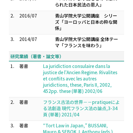
られた日本民法の恩人」
2.
2016/07
青山学院大学公開講座 シリー
ズ「ヨーロッパと日本の粋な関
係」
3.
2014/07
青山学院大学公開講座 全体テー
マ「フランスを味わう」
研究業績（著書・論文等）
1.
著書
La juridiction consulaire dans la
justice de l'Ancien Regime. Rivalites
et conflits avec les autres
juridictions, these, Paris II, 2002,
452pp. these (単著) 2002/06
2.
著書
フランス古法の世界－－pratiqueによ
る法創造 現代フランス法の論点,3-34
頁 (単著) 2021/04
3.
著書
“Tort Law in Japan,” BUSSANI,
Mauro & SEBOK J. Anthony (eds.),