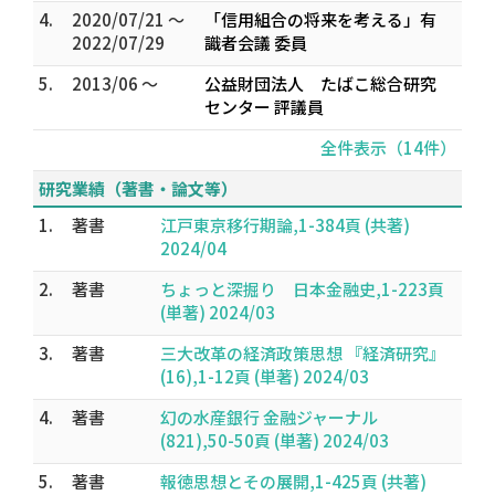
4.
2020/07/21 ～
「信用組合の将来を考える」有
2022/07/29
識者会議 委員
5.
2013/06 ～
公益財団法人 たばこ総合研究
センター 評議員
全件表示（14件）
研究業績（著書・論文等）
1.
著書
江戸東京移行期論,1-384頁 (共著)
2024/04
2.
著書
ちょっと深掘り 日本金融史,1-223頁
(単著) 2024/03
3.
著書
三大改革の経済政策思想 『経済研究』
(16),1-12頁 (単著) 2024/03
4.
著書
幻の水産銀行 金融ジャーナル
(821),50-50頁 (単著) 2024/03
5.
著書
報徳思想とその展開,1-425頁 (共著)