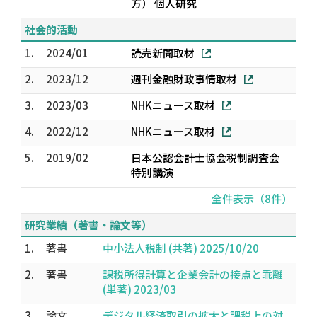
方） 個人研究
社会的活動
1.
2024/01
読売新聞取材
2.
2023/12
週刊金融財政事情取材
3.
2023/03
NHKニュース取材
4.
2022/12
NHKニュース取材
5.
2019/02
日本公認会計士協会税制調査会
特別講演
全件表示（8件）
研究業績（著書・論文等）
1.
著書
中小法人税制 (共著) 2025/10/20
2.
著書
課税所得計算と企業会計の接点と乖離
(単著) 2023/03
3.
論文
デジタル経済取引の拡大と課税上の対