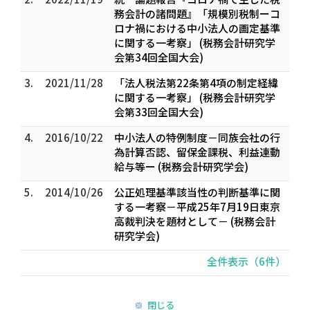
務会計の諸問題』「規模別税制ーコ
ロナ禍における中小法人の画定基準
に関する一考察」 (税務会計研究学
会第34回全国大会)
3.
2021/11/28
「法人税法第22条第4項の制定経緯
に関する一考察」 (税務会計研究学
会第33回全国大会)
4.
2016/10/22
中小法人の特例制度－同族会社の行
為計算否認、留保金課税、利益連動
給与等ー (税務会計研究学会)
5.
2014/10/26
公正処理基準該当性の判断基準に関
する一考察－平成25年7月19日東京
高裁判決を題材として－ (税務会計
研究学会)
全件表示（6件）
閉じる