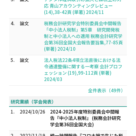
応 青山アカウンティングレビュー
(14),38-42頁 (単著) 2024/11
4.
論文
税務会計研究学会特別委員会中間報告
「中小法人税制」第5章 研究開発税
制と中小法人への適用 税務会計研究学
会第36回全国大会報告要旨集,77-85頁
(単著) 2024/10
5.
論文
法人税法22条4項立法直後における法
令通達整備に関する一考察 会計プロフ
ェッション (19),99-112頁 (単著)
2024/03
全件表示（49件）
研究業績（学会発表）
1.
2024/10/26
2024-2025年度特別委員会中間報
告『中小法人税制』 (税務会計研究
学会第36回全国大会)
2.
2022/11/19
統一論題報告『コロナ禍で生じた税