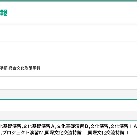
報
学部 総合文化政策学科
文化基礎演習,文化基礎演習Ａ,文化基礎演習Ｂ,文化演習,文化演習Ⅰ
Ⅲ,プロジェクト演習Ⅳ,国際文化交流特論Ⅰ,国際文化交流特論Ⅱ