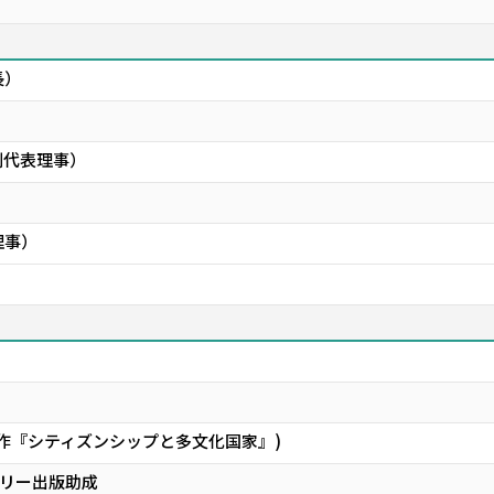
長）
副代表理事）
理事）
著作『シティズンシップと多文化国家』)
リー出版助成