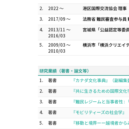
2.
2022 ～
港区国際交流協会 理事
3.
2017/09 ～
法務省 難民審査参与員
4.
2013/11 ～
宮城県「公益認定等委員
2016/03
5.
2009/03 ～
横浜市「横浜クリエイテ
2010/03
研究業績（著書・論文等）
1.
著書
『カナダ文化事典』（副編集委員長
2.
著書
『共に生きるための国際文化学ー
3.
著書
『難民レジームと当事者性 : 
4.
著書
『モビリティーズの社会学』（吉
5.
著書
『移動と境界ーー越境者からみる