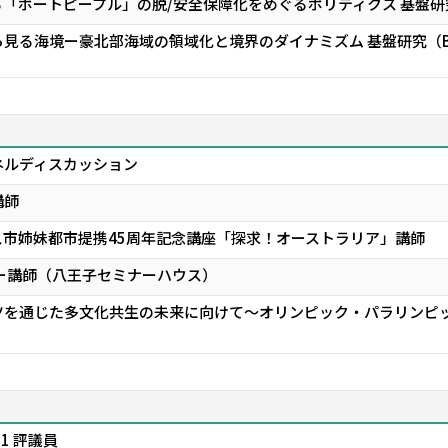
「ボートピープル」の脱/安全保障化をめぐるポリティクス 基盤研
見る海境ー豪北部海域の領域化と境界のダイナミズム 基盤研究（
ネルディスカッション
講師
ス市姉妹都市提携45周年記念講座「探求！オーストラリア」講師
ー講師（八王子セミナーハウス）
ツを通じた多文化共生の未来に向けて～オリンピック・パラリンピ
1 評議員