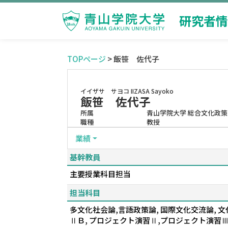
研究者情
TOPページ
> 飯笹 佐代子
イイザサ サヨコ
IIZASA Sayoko
飯笹 佐代子
所属
青山学院大学 総合文化政策
職種
教授
業績
基幹教員
主要授業科目担当
担当科目
多文化社会論,言語政策論, 国際文化交流論, 
ⅡＢ, プロジェクト演習Ⅱ,プロジェクト演習