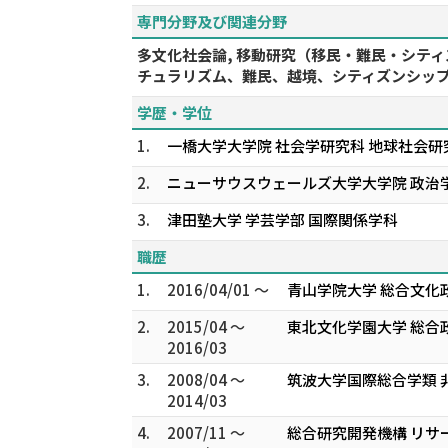
専門分野及び関連分野
多文化社会論, 移動研究（移民・難民・シティ
チュラリズム、難民、越境、シティズンシップ
学歴・学位
1.
一橋大学大学院 社会学研究科 地球社会研
2.
ニューサウスウェールズ大学大学院 政治学研究科 M.A.
3.
津田塾大学 学芸学部 国際関係学科
職歴
1.
2016/04/01 ～
青山学院大学 総合文化
2.
2015/04 ～
東北文化学園大学 総合
2016/03
3.
2008/04 ～
筑波大学国際総合学類 
2014/03
4.
2007/11 ～
総合研究開発機構 リサ