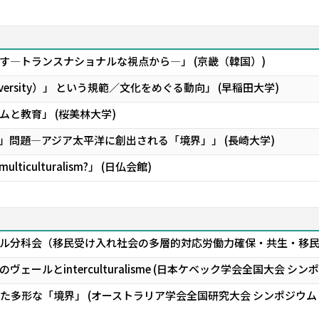
す―トランスナショナルな視点から―」 (京畿（韓国）)
diversity）」 という規範／文化をめぐる動向」 (早稲田大学)
と教育」 (桜美林大学)
」問題―アジア太平洋に創出される「境界」」 (長崎大学)
iculturalism?」 (日仏会館)
ル分科会（移民受け入れ社会の多層的対応――労働力確保・共生・移民
ェールとinterculturalisme (日本ケベック学会全国大会
た多形な「境界」 (オーストラリア学会全国研究大会 シンポジウ