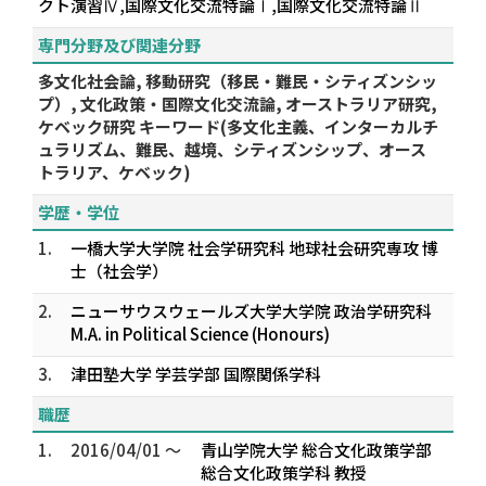
クト演習Ⅳ,国際文化交流特論Ⅰ,国際文化交流特論Ⅱ
専門分野及び関連分野
多文化社会論, 移動研究（移民・難民・シティズンシッ
プ）, 文化政策・国際文化交流論, オーストラリア研究,
ケベック研究 キーワード(多文化主義、インターカルチ
ュラリズム、難民、越境、シティズンシップ、オース
トラリア、ケベック)
学歴・学位
1.
一橋大学大学院 社会学研究科 地球社会研究専攻 博
士（社会学）
2.
ニューサウスウェールズ大学大学院 政治学研究科
M.A. in Political Science (Honours)
3.
津田塾大学 学芸学部 国際関係学科
職歴
1.
2016/04/01 ～
青山学院大学 総合文化政策学部
総合文化政策学科 教授