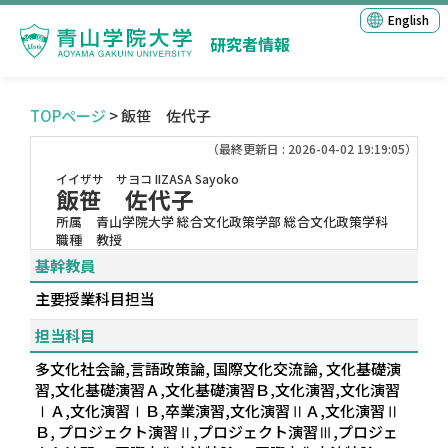
English
研究者情報
TOPページ
> 飯笹 佐代子
（最終更新日 : 2026-04-02 19:19:05）
イイザサ サヨコ
IIZASA Sayoko
飯笹 佐代子
所属
青山学院大学 総合文化政策学部 総合文化政策学科
職種
教授
基幹教員
主要授業科目担当
担当科目
多文化社会論,言語政策論, 国際文化交流論, 文化基礎演
習,文化基礎演習Ａ,文化基礎演習Ｂ,文化演習,文化演習
ⅠＡ,文化演習ⅠＢ,卒業演習,文化演習ⅡＡ,文化演習Ⅱ
Ｂ, プロジェクト演習Ⅱ,プロジェクト演習Ⅲ,プロジェ