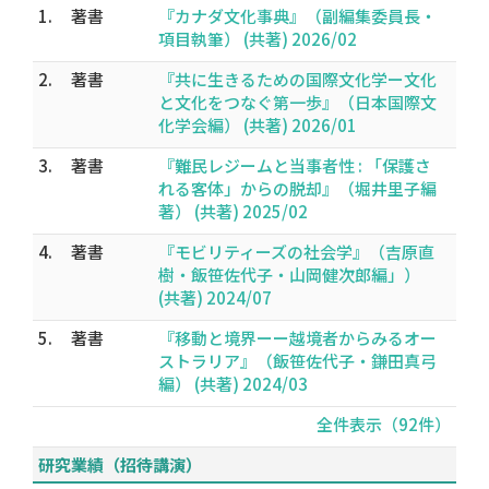
1.
著書
『カナダ文化事典』（副編集委員長・
項目執筆） (共著) 2026/02
2.
著書
『共に生きるための国際文化学ー文化
と文化をつなぐ第一歩』（日本国際文
化学会編） (共著) 2026/01
3.
著書
『難民レジームと当事者性 : 「保護さ
れる客体」からの脱却』（堀井里子編
著） (共著) 2025/02
4.
著書
『モビリティーズの社会学』（吉原直
樹・飯笹佐代子・山岡健次郎編」）
(共著) 2024/07
5.
著書
『移動と境界ーー越境者からみるオー
ストラリア』（飯笹佐代子・鎌田真弓
編） (共著) 2024/03
全件表示（92件）
研究業績（招待講演）