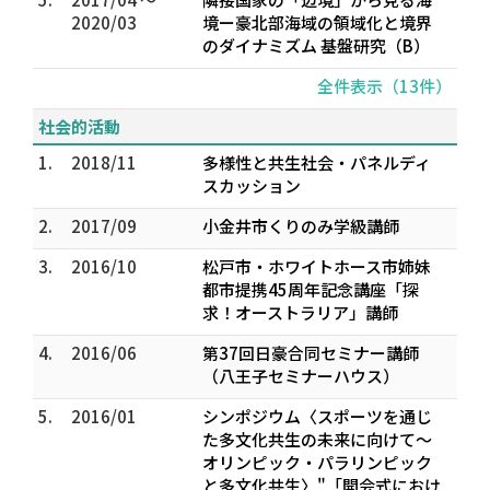
2020/03
境ー豪北部海域の領域化と境界
のダイナミズム 基盤研究（B）
全件表示（13件）
社会的活動
1.
2018/11
多様性と共生社会・パネルディ
スカッション
2.
2017/09
小金井市くりのみ学級講師
3.
2016/10
松戸市・ホワイトホース市姉妹
都市提携45周年記念講座「探
求！オーストラリア」講師
4.
2016/06
第37回日豪合同セミナー講師
（八王子セミナーハウス）
5.
2016/01
シンポジウム〈スポーツを通じ
た多文化共生の未来に向けて～
オリンピック・パラリンピック
と多文化共生〉"「開会式におけ