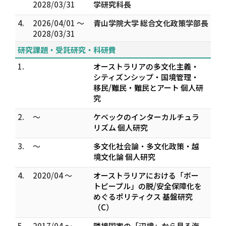
2028/03/31
学研究科長
4.
2026/04/01 ～
青山学院大学 総合文化政策学部長
2028/03/31
研究課題・受託研究・科研費
1.
オーストラリアの多文化主義・
シティズンシップ・国境管理・
移民/難民・難民とアート 個人研
究
2.
～
ケベックのインターカルチュラ
リズム 個人研究
3.
～
多文化社会論・多文化政策・越
境文化論 個人研究
4.
2020/04 ～
オーストラリアにおける「ボー
トピープル」の脱/安全保障化を
めぐるポリティクス 基盤研究
（C）
5.
2017/04 ～
隣接国家の「辺境」から見る海