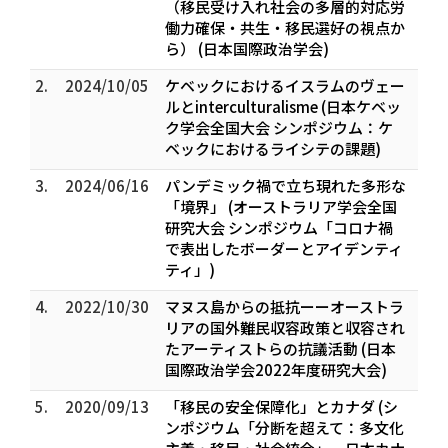
（移民受け入れ社会の多層的対応――労
働力確保・共生・移民選好の視点か
ら） (日本国際政治学会)
2.
2024/10/05
ケベックにおけるイスラムのヴェー
ルとinterculturalisme (日本ケベッ
ク学会全国大会 シンポジウム：ケ
ベックにおけるライシテの課題)
3.
2024/06/16
パンデミック禍で立ち現れた多形な
「境界」 (オーストラリア学会全国
研究大会 シンポジウム「コロナ禍
で表出したボーダーとアイデンティ
ティ」)
4.
2022/10/30
マヌス島からの抵抗ーーオーストラ
リアの国外難民収容政策と収容され
たアーティストらの抗議活動 (日本
国際政治学会2022年度研究大会)
5.
2020/09/13
「移民の安全保障化」とカナダ (シ
ンポジウム「分断を超えて：多文化