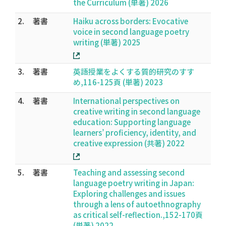
the Curriculum (単著) 2026
2.
著書
Haiku across borders: Evocative
voice in second language poetry
writing (単著) 2025
3.
著書
英語授業をよくする質的研究のすす
め,116-125頁 (単著) 2023
4.
著書
International perspectives on
creative writing in second language
education: Supporting language
learners’ proficiency, identity, and
creative expression (共著) 2022
5.
著書
Teaching and assessing second
language poetry writing in Japan:
Exploring challenges and issues
through a lens of autoethnography
as critical self-reflection.,152-170頁
(単著) 2022