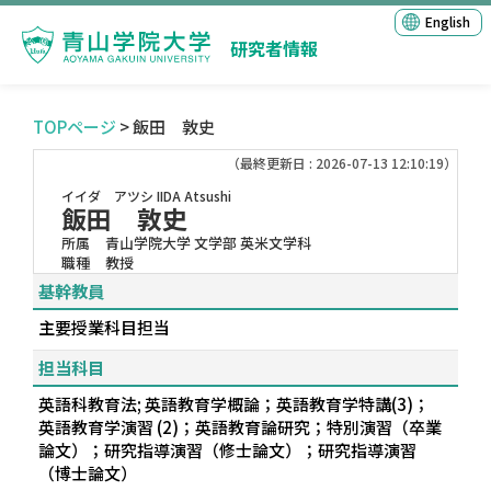
English
研究者情報
TOPページ
> 飯田 敦史
（最終更新日 : 2026-07-13 12:10:19）
イイダ アツシ
IIDA Atsushi
飯田 敦史
所属
青山学院大学 文学部 英米文学科
職種
教授
基幹教員
主要授業科目担当
担当科目
英語科教育法; 英語教育学概論；英語教育学特講(3)；
英語教育学演習 (2)；英語教育論研究；特別演習（卒業
論文）；研究指導演習（修士論文）；研究指導演習
（博士論文）