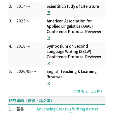
2.
2014 ～
Scientific Study of Literature
3.
2023 ～
American Association for
Applied Linguistics (AAAL)
Conference Proposal Reviewer
4.
2018 ～
Symposium on Second
Language Writing (SSLW)
Conference Proposal Reviewer
5.
2026/02 ～
English Teaching & Learning:
Reviewer
全件表示（18件）
研究業績（著書・論文等）
1.
著書
Advancing Creative Writing Across