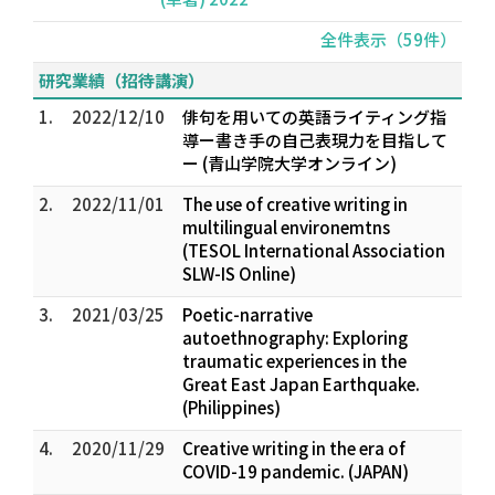
全件表示（59件）
研究業績（招待講演）
1.
2022/12/10
俳句を用いての英語ライティング指
導ー書き手の自己表現力を目指して
ー (青山学院大学オンライン)
2.
2022/11/01
The use of creative writing in
multilingual environemtns
(TESOL International Association
SLW-IS Online)
3.
2021/03/25
Poetic-narrative
autoethnography: Exploring
traumatic experiences in the
Great East Japan Earthquake.
(Philippines)
4.
2020/11/29
Creative writing in the era of
COVID-19 pandemic. (JAPAN)