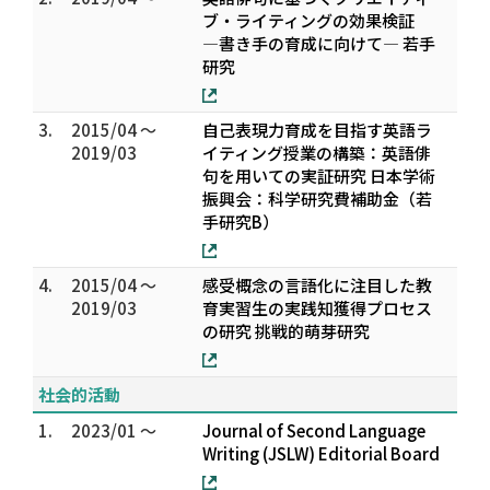
ブ・ライティングの効果検証
―書き手の育成に向けて― 若手
研究
3.
2015/04 ～
自己表現力育成を目指す英語ラ
2019/03
イティング授業の構築：英語俳
句を用いての実証研究 日本学術
振興会：科学研究費補助金（若
手研究B）
4.
2015/04 ～
感受概念の言語化に注目した教
2019/03
育実習生の実践知獲得プロセス
の研究 挑戦的萌芽研究
社会的活動
1.
2023/01 ～
Journal of Second Language
Writing (JSLW) Editorial Board