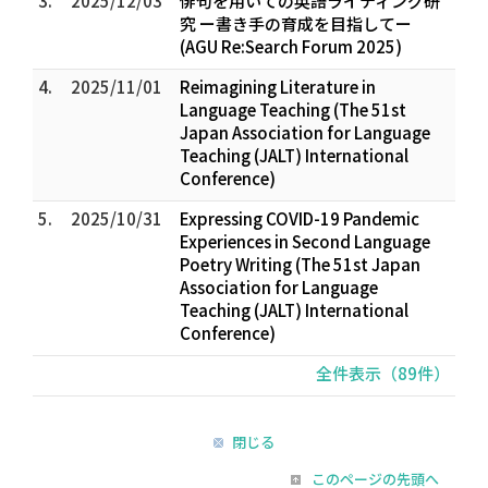
3.
2025/12/03
俳句を用いての英語ライティング研
究 ー書き手の育成を目指してー
(AGU Re:Search Forum 2025)
4.
2025/11/01
Reimagining Literature in
Language Teaching (The 51st
Japan Association for Language
Teaching (JALT) International
Conference)
5.
2025/10/31
Expressing COVID-19 Pandemic
Experiences in Second Language
Poetry Writing (The 51st Japan
Association for Language
Teaching (JALT) International
Conference)
全件表示（89件）
閉じる
このページの先頭へ