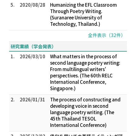
5.
2020/08/28
Humanizing the EFL Classroom
Through Poetry Writing.
(Suranaree University of
Technology, Thailand.)
全件表示（32件）
研究業績（学会発表）
1.
2026/03/10
What matters in the process of
second language poetry writing:
From multilingual writers'
perspectives. (The 60th RELC
International Conference,
Singapore.)
2.
2026/01/31
The process of constructing and
developing voice in second
language poetry writing. (The
45th Thailand TESOL
International Conference)