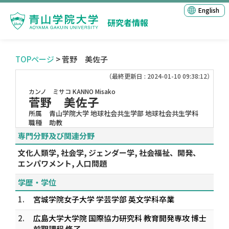
English
研究者情報
TOPページ
> 菅野 美佐子
（最終更新日 : 2024-01-10 09:38:12）
カンノ ミサコ
KANNO Misako
菅野 美佐子
所属
青山学院大学 地球社会共生学部 地球社会共生学科
職種
助教
専門分野及び関連分野
文化人類学, 社会学, ジェンダー学, 社会福祉、開発、
エンパワメント, 人口問題
学歴・学位
1.
宮城学院女子大学 学芸学部 英文学科卒業
2.
広島大学大学院 国際協力研究科 教育開発専攻 博士
前期課程 修了