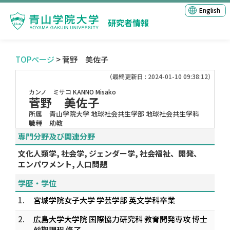
English
研究者情報
TOPページ
> 菅野 美佐子
（最終更新日 : 2024-01-10 09:38:12）
カンノ ミサコ
KANNO Misako
菅野 美佐子
所属
青山学院大学 地球社会共生学部 地球社会共生学科
職種
助教
専門分野及び関連分野
文化人類学, 社会学, ジェンダー学, 社会福祉、開発、
エンパワメント, 人口問題
学歴・学位
1.
宮城学院女子大学 学芸学部 英文学科卒業
2.
広島大学大学院 国際協力研究科 教育開発専攻 博士
前期課程 修了