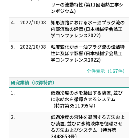
リーの流動特性 (第11回潜熱工学シ
ンポジウム)
4.
2022/10/08
矩形流路における水－油プラグ流の
内部流動の評価 (日本機械学会熱工
学コンファレンス2022)
5.
2022/10/08
粘度変化が水－油プラグ流の伝熱特
性に及ぼす影響 (日本機械学会熱工
学コンファレンス2022)
全件表示（167件）
研究業績（取得特許）
1.
低過冷度の水を凝固する装置, 並び
に氷結水を循環させるシステム
（特許第3511095号）
2.
低過冷度の液体を凝固する方法およ
び装置, 並びに氷結液体を循環させ
る方法およびシステム （特許第
3448653号）