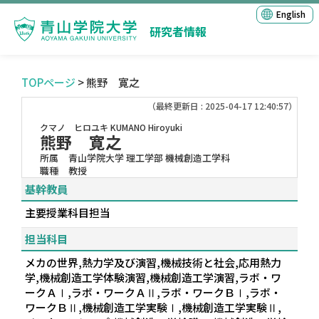
English
研究者情報
TOPページ
> 熊野 寛之
（最終更新日 : 2025-04-17 12:40:57）
クマノ ヒロユキ
KUMANO Hiroyuki
熊野 寛之
所属
青山学院大学 理工学部 機械創造工学科
職種
教授
基幹教員
主要授業科目担当
担当科目
メカの世界,熱力学及び演習,機械技術と社会,応用熱力
学,機械創造工学体験演習,機械創造工学演習,ラボ・ワ
ークＡⅠ,ラボ・ワークＡⅡ,ラボ・ワークＢⅠ,ラボ・
ワークＢⅡ,機械創造工学実験Ⅰ,機械創造工学実験Ⅱ,