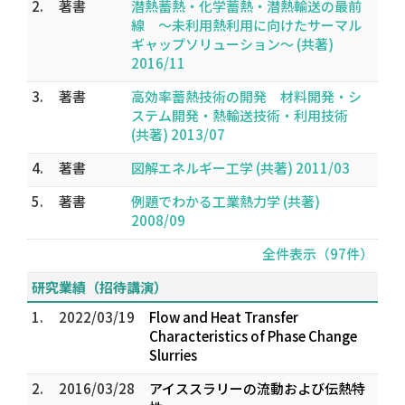
2.
著書
潜熱蓄熱・化学蓄熱・潜熱輸送の最前
線 ～未利用熱利用に向けたサーマル
ギャップソリューション～ (共著)
2016/11
3.
著書
高効率蓄熱技術の開発 材料開発・シ
ステム開発・熱輸送技術・利用技術
(共著) 2013/07
4.
著書
図解エネルギー工学 (共著) 2011/03
5.
著書
例題でわかる工業熱力学 (共著)
2008/09
全件表示（97件）
研究業績（招待講演）
1.
2022/03/19
Flow and Heat Transfer
Characteristics of Phase Change
Slurries
2.
2016/03/28
アイススラリーの流動および伝熱特