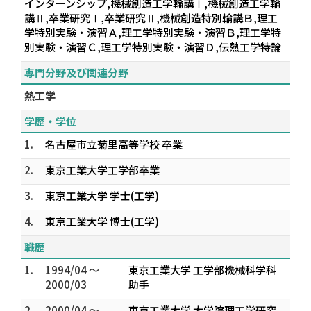
インターンシップ,機械創造工学輪講Ⅰ,機械創造工学輪
講Ⅱ,卒業研究Ⅰ,卒業研究Ⅱ,機械創造特別輪講Ｂ,理工
学特別実験・演習Ａ,理工学特別実験・演習Ｂ,理工学特
別実験・演習Ｃ,理工学特別実験・演習Ｄ,伝熱工学特論
専門分野及び関連分野
熱工学
学歴・学位
1.
名古屋市立菊里高等学校 卒業
2.
東京工業大学工学部卒業
3.
東京工業大学 学士(工学)
4.
東京工業大学 博士(工学)
職歴
1.
1994/04 ～
東京工業大学 工学部機械科学科
2000/03
助手
2.
2000/04 ～
東京工業大学 大学院理工学研究