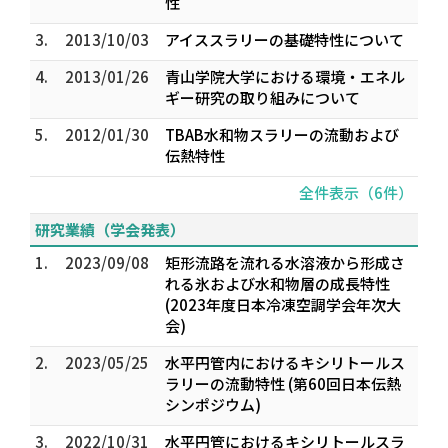
性
3.
2013/10/03
アイススラリーの基礎特性について
4.
2013/01/26
青山学院大学における環境・エネル
ギー研究の取り組みについて
5.
2012/01/30
TBAB水和物スラリーの流動および
伝熱特性
全件表示（6件）
研究業績（学会発表）
1.
2023/09/08
矩形流路を流れる水溶液から形成さ
れる氷および水和物層の成長特性
(2023年度日本冷凍空調学会年次大
会)
2.
2023/05/25
水平円管内におけるキシリトールス
ラリーの流動特性 (第60回日本伝熱
シンポジウム)
3.
2022/10/31
水平円管におけるキシリトールスラ