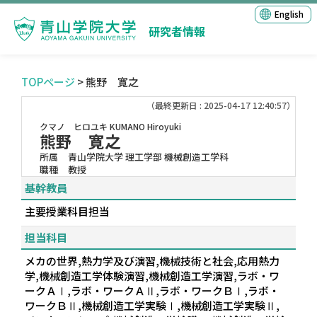
English
研究者情報
TOPページ
> 熊野 寛之
（最終更新日 : 2025-04-17 12:40:57）
クマノ ヒロユキ
KUMANO Hiroyuki
熊野 寛之
所属
青山学院大学 理工学部 機械創造工学科
職種
教授
基幹教員
主要授業科目担当
担当科目
メカの世界,熱力学及び演習,機械技術と社会,応用熱力
学,機械創造工学体験演習,機械創造工学演習,ラボ・ワ
ークＡⅠ,ラボ・ワークＡⅡ,ラボ・ワークＢⅠ,ラボ・
ワークＢⅡ,機械創造工学実験Ⅰ,機械創造工学実験Ⅱ,