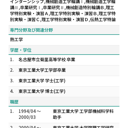
インターンシップ,機械創造工学輪講Ⅰ,機械創造工学輪
講Ⅱ,卒業研究Ⅰ,卒業研究Ⅱ,機械創造特別輪講Ｂ,理工
学特別実験・演習Ａ,理工学特別実験・演習Ｂ,理工学特
別実験・演習Ｃ,理工学特別実験・演習Ｄ,伝熱工学特論
専門分野及び関連分野
熱工学
学歴・学位
1.
名古屋市立菊里高等学校 卒業
2.
東京工業大学工学部卒業
3.
東京工業大学 学士(工学)
4.
東京工業大学 博士(工学)
職歴
1.
1994/04 ～
東京工業大学 工学部機械科学科
2000/03
助手
2.
2000/04 ～
東京工業大学 大学院理工学研究