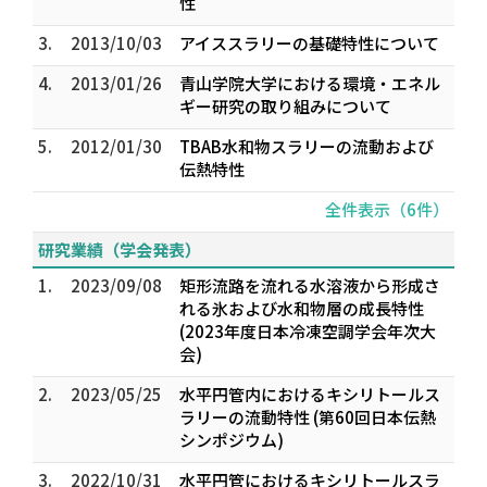
性
3.
2013/10/03
アイススラリーの基礎特性について
4.
2013/01/26
青山学院大学における環境・エネル
ギー研究の取り組みについて
5.
2012/01/30
TBAB水和物スラリーの流動および
伝熱特性
全件表示（6件）
研究業績（学会発表）
1.
2023/09/08
矩形流路を流れる水溶液から形成さ
れる氷および水和物層の成長特性
(2023年度日本冷凍空調学会年次大
会)
2.
2023/05/25
水平円管内におけるキシリトールス
ラリーの流動特性 (第60回日本伝熱
シンポジウム)
3.
2022/10/31
水平円管におけるキシリトールスラ