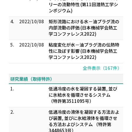
リーの流動特性 (第11回潜熱工学シ
ンポジウム)
4.
2022/10/08
矩形流路における水－油プラグ流の
内部流動の評価 (日本機械学会熱工
学コンファレンス2022)
5.
2022/10/08
粘度変化が水－油プラグ流の伝熱特
性に及ぼす影響 (日本機械学会熱工
学コンファレンス2022)
全件表示（167件）
研究業績（取得特許）
1.
低過冷度の水を凝固する装置, 並び
に氷結水を循環させるシステム
（特許第3511095号）
2.
低過冷度の液体を凝固する方法およ
び装置, 並びに氷結液体を循環させ
る方法およびシステム （特許第
3448653号）