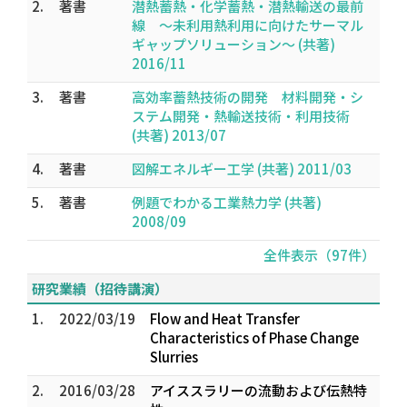
2.
著書
潜熱蓄熱・化学蓄熱・潜熱輸送の最前
線 ～未利用熱利用に向けたサーマル
ギャップソリューション～ (共著)
2016/11
3.
著書
高効率蓄熱技術の開発 材料開発・シ
ステム開発・熱輸送技術・利用技術
(共著) 2013/07
4.
著書
図解エネルギー工学 (共著) 2011/03
5.
著書
例題でわかる工業熱力学 (共著)
2008/09
全件表示（97件）
研究業績（招待講演）
1.
2022/03/19
Flow and Heat Transfer
Characteristics of Phase Change
Slurries
2.
2016/03/28
アイススラリーの流動および伝熱特