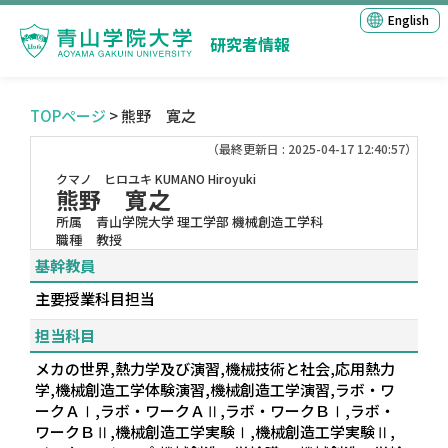
English
研究者情報
TOPページ
> 熊野 寛之
（最終更新日 : 2025-04-17 12:40:57）
クマノ ヒロユキ
KUMANO Hiroyuki
熊野 寛之
所属
青山学院大学 理工学部 機械創造工学科
職種
教授
基幹教員
主要授業科目担当
担当科目
メカの世界,熱力学及び演習,機械技術と社会,応用熱力
学,機械創造工学体験演習,機械創造工学演習,ラボ・ワ
ークＡⅠ,ラボ・ワークＡⅡ,ラボ・ワークＢⅠ,ラボ・
ワークＢⅡ,機械創造工学実験Ⅰ,機械創造工学実験Ⅱ,