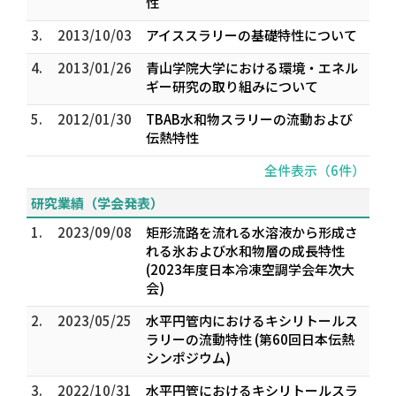
性
3.
2013/10/03
アイススラリーの基礎特性について
4.
2013/01/26
青山学院大学における環境・エネル
ギー研究の取り組みについて
5.
2012/01/30
TBAB水和物スラリーの流動および
伝熱特性
全件表示（6件）
研究業績（学会発表）
1.
2023/09/08
矩形流路を流れる水溶液から形成さ
れる氷および水和物層の成長特性
(2023年度日本冷凍空調学会年次大
会)
2.
2023/05/25
水平円管内におけるキシリトールス
ラリーの流動特性 (第60回日本伝熱
シンポジウム)
3.
2022/10/31
水平円管におけるキシリトールスラ