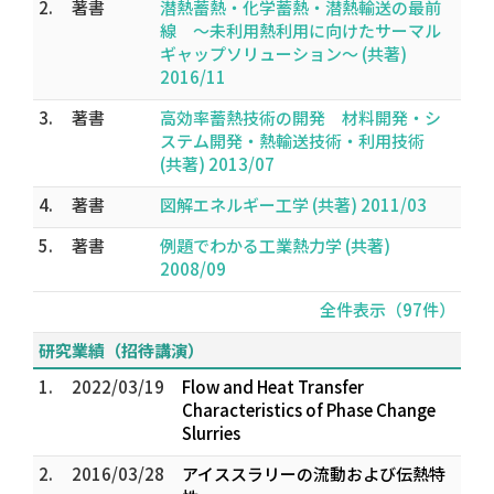
2.
著書
潜熱蓄熱・化学蓄熱・潜熱輸送の最前
線 ～未利用熱利用に向けたサーマル
ギャップソリューション～ (共著)
2016/11
3.
著書
高効率蓄熱技術の開発 材料開発・シ
ステム開発・熱輸送技術・利用技術
(共著) 2013/07
4.
著書
図解エネルギー工学 (共著) 2011/03
5.
著書
例題でわかる工業熱力学 (共著)
2008/09
全件表示（97件）
研究業績（招待講演）
1.
2022/03/19
Flow and Heat Transfer
Characteristics of Phase Change
Slurries
2.
2016/03/28
アイススラリーの流動および伝熱特