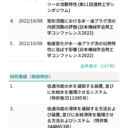
リーの流動特性 (第11回潜熱工学シ
ンポジウム)
4.
2022/10/08
矩形流路における水－油プラグ流の
内部流動の評価 (日本機械学会熱工
学コンファレンス2022)
5.
2022/10/08
粘度変化が水－油プラグ流の伝熱特
性に及ぼす影響 (日本機械学会熱工
学コンファレンス2022)
全件表示（167件）
研究業績（取得特許）
1.
低過冷度の水を凝固する装置, 並び
に氷結水を循環させるシステム
（特許第3511095号）
2.
低過冷度の液体を凝固する方法およ
び装置, 並びに氷結液体を循環させ
る方法およびシステム （特許第
3448653号）