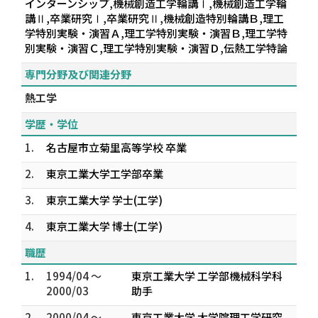
インターンシップ,機械創造工学輪講Ⅰ,機械創造工学輪
講Ⅱ,卒業研究Ⅰ,卒業研究Ⅱ,機械創造特別輪講Ｂ,理工
学特別実験・演習Ａ,理工学特別実験・演習Ｂ,理工学特
別実験・演習Ｃ,理工学特別実験・演習Ｄ,伝熱工学特論
専門分野及び関連分野
熱工学
学歴・学位
1.
名古屋市立菊里高等学校 卒業
2.
東京工業大学工学部卒業
3.
東京工業大学 学士(工学)
4.
東京工業大学 博士(工学)
職歴
1.
1994/04 ～
東京工業大学 工学部機械科学科
2000/03
助手
2.
2000/04 ～
東京工業大学 大学院理工学研究